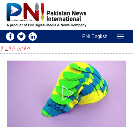
Skip to conten
PNI English
Main Navigatio
صارفین کیلئے اہم خبر ، پی ٹی اے نے موبائ