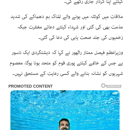
کیلئے اپنا کردار جاری رکھے گی۔
ملاقات میں کوئٹہ میں ہونے والے المناک بم دھماکے کی شدید
مذمت بھی کی گئی اور شہداء کیلئے دعائے مغفرت جبکہ
زخمیوں کی جلد صحت یابی کی دعا کی گئی۔
وزیراعظم فیصل ممتاز راٹھور نے کہا کہ دہشتگردی ایک ناسور
ہے جس کے خاتمے کیلئے پوری قوم کو متحد ہونا ہوگا، معصوم
شہریوں کو نشانہ بنانے والے کسی رعایت کے مستحق نہیں۔