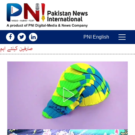
Skip to conten
PNI English
Main Navigatio
صارفین کیلئے اہم خبر ، پی ٹی اے نے م