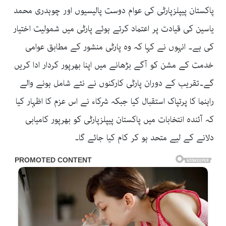
پاکستان پیپلزپارٹی کی عوام دوست پالیسیوں اور چوہدری محمد
یاسین کی قیادت پر اعتماد کرتے ہوئے پارٹی میں شمولیت اختیار
کی ہے۔ انہوں نے کہا کہ وہ پارٹی منشور کے مطابق عوامی
خدمت کے مشن کو آگے بڑھانے میں اپنا بھرپور کردار ادا کریں
گے۔تقریب کے دوران پارٹی کارکنوں نے نئے شامل ہونے والے
راہنما کا پرتپاک استقبال کیا جبکہ شرکاء نے اس عزم کا اظہار کیا
کہ آئندہ انتخابات میں پاکستان پیپلزپارٹی کو بھرپور کامیابی
دلانے کے لیے متحد ہو کر کام کیا جائے گا۔