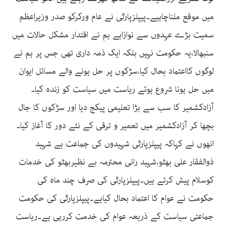
میں موقع ملناچاہیے۔پیپلزپارٹی نے عام ورکرکو صدر وزیراعظم
سمیت بڑے عہدوں سے نوازاہے ہم نے اقتدار مشکل حالات میں
سنبھالا،یہ حکومت نہیں بلکہ ایک ذمہ داری تھی جس پر ہم نے
لوگوں کااعتماد بحال کیا،سڑکوں پر حل ہونے والے مسائل ایوان
میں حل ہونا شروع ہوئے ریاست میں سیاست کو زندہ کیا۔
آزادکشمیر کا سب سے بڑا تعلیمی پیکج دیا اور سڑکوں کا جال
بچھا کر آزادکشمیر میں تعمیر و ترقی کے نئے دور کا آغاز کیا۔
انھوں نے کہاکہ پیپلزپارٹی شہیدوں کی جماعت ہے شہید
ذوالفقار علی بھٹو،شہید رانی محترمہ بے نظیربھٹو کی خدمات
کوسلام پیش کرتے ہیں۔پیپلزپارٹی کی صرف چند ماہ کی
حکومت نے عوام کا اعتماد بحال کیاہے۔پیپلزپارٹی کی حکومت
جماعتی سیاست کے ذریعہ عوام کی خدمت کررہی ہے۔ریاست