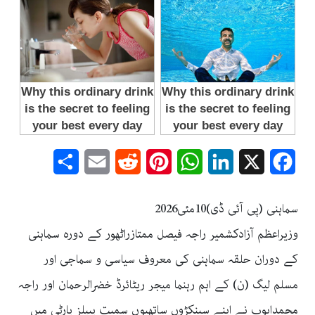
Share
Email
Reddit
Pinterest
WhatsApp
LinkedIn
Facebook
X
سماہنی (پی آئی ڈی)10مئی2026
وزیراعظم آزادکشمیر راجہ فیصل ممتازراٹھور کے دورہ سماہنی
کے دوران حلقہ سماہنی کی معروف سیاسی و سماجی اور
مسلم لیگ (ن) کے اہم رہنما میجر ریٹائرڈ خضرالرحمان اور راجہ
محمدایوب نے اپنے سینکڑوں ساتھیوں سمیت پیپلز پارٹی میں