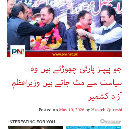
جو پیپلز پارٹی چھوڑتے ہیں وہ
سیاست سے مٹ جاتے ہیں وزیراعظم
آزاد کشمیر
Posted on
May 10, 2026
by
Haseeb Qureshi