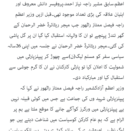
اعظم،سابق مشیر راجہ نیاز احمد،پروفیسر دانش معروف اور
اہلیان علاقہ کی بڑی تعداد موجود تھی۔قبل ازیں وزیر اعظم
راجہ فیصل ممتاز راٹھور جب میجر ریٹائرڈ خضر الرحمان کے
گھر تندڑ پہنچے تو ان کا والہانہ استقبال کیا گیا ان پر گل پاشی
کی گئی۔میجر ریٹائرڈ خضر الرحمان نے جلسہ میں اپنی 26سالہ
سیاسی سفر کو مسلم لیگ(ن)سے چھوڑ کر پیپلزپارٹی میں
شمولیت کا اعلان کیا تو پارٹی کارکنان نے ان کا گرم جوشی سے
استقبال کیا اور مبارکباد دی۔
وزیر اعظم آزادکشمیر راجہ فیصل ممتاز راٹھور نے کہا کہ
پیپلزپارٹی شہید وں کی جماعت ہے جس میں کوئی قبیلہ نہیں
ہے پیپلزپارٹی میں ورکرز کوآگے جانے کا موقع ملتا ہے ہم پر
الزام ہے کہ ہم عام کارکن کوسیاست میں شناخت دیتے ہیں جو
لوگ نظریے اورعقیدے کے ساتھ کھڑے رہتے ہیں انکو سیاست