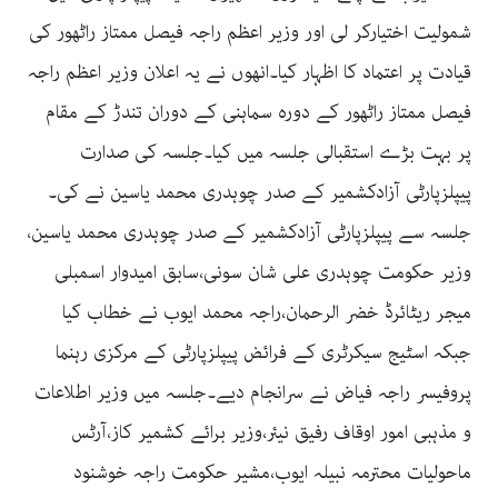
شمولیت اختیارکر لی اور وزیر اعظم راجہ فیصل ممتاز راٹھور کی
قیادت پر اعتماد کا اظہار کیا۔انھوں نے یہ اعلان وزیر اعظم راجہ
فیصل ممتاز راٹھور کے دورہ سماہنی کے دوران تندڑ کے مقام
پر بہت بڑے استقبالی جلسہ میں کیا۔جلسہ کی صدارت
پیپلزپارٹی آزادکشمیر کے صدر چوہدری محمد یاسین نے کی۔
جلسہ سے پیپلزپارٹی آزادکشمیر کے صدر چوہدری محمد یاسین،
وزیر حکومت چوہدری علی شان سونی،سابق امیدوار اسمبلی
میجر ریٹائرڈ خضر الرحمان،راجہ محمد ایوب نے خطاب کیا
جبکہ اسٹیج سیکرٹری کے فرائض پیپلزپارٹی کے مرکزی رہنما
پروفیسر راجہ فیاض نے سرانجام دیے۔جلسہ میں وزیر اطلاعات
و مذہبی امور اوقاف رفیق نیئر،وزیر برائے کشمیر کاز،آرٹس
ماحولیات محترمہ نبیلہ ایوب،مشیر حکومت راجہ خوشنود