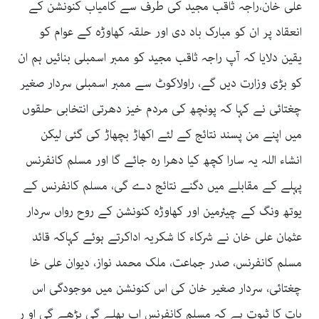
علی خان،راجہ ثاقب مجید کی طرف سے کامیاب کنونشن کے
انعقاد پر ان کو مبارک باد دی اور حلقہ کھاوڑہ کے عوام کو
یقین دلایا کہ آپ راجہ ثاقب مجید کو ممبر اسمبلی بنائیں ہم ان
کو بڑی وزارت دیں گے، راولاکوٹ سے ممبر اسمبلی سردار صغیر
چغتائی نے کہا کہ پونچھ کی مردم خیز دھرتی انتخابی حلقوں
میں اپنے من پسند نتائج کے لئے اکھاڑ بچھاڑ کی گئی لیکن
انشاء اللہ یہ سارا کچھ کیا دھرا رہ جائے گا اور مسلم کانفرنس
پہلے کے مقابلے میں دگنے نتائج دے گی، مسلم کانفرنس کے
یوتھ ونگ کے چیئرمین اور کھاوڑہ کنونشن کے روح رواں سردار
عثمان علی خان نے شرکاء کا شکریہ اداکرتے ہوئے کہاکہ قائد
مسلم کانفرنس، صدر جماعت، ملک محمد نواز، دیوان علی خا
چغتائی، سردار صغیر خان کی اس کنونشن میں موجودگی اس
بات کا ثبوت ہے کہ مسلم کانفرنس اب پھلے گی بڑھے گی او ر