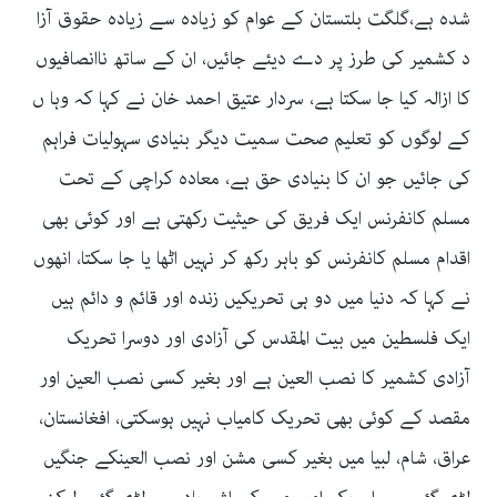
شدہ ہے،گلگت بلتستان کے عوام کو زیادہ سے زیادہ حقوق آزا
د کشمیر کی طرز پر دے دیئے جائیں، ان کے ساتھ ناانصافیوں
کا ازالہ کیا جا سکتا ہے، سردار عتیق احمد خان نے کہا کہ وہا ں
کے لوگوں کو تعلیم صحت سمیت دیگر بنیادی سہولیات فراہم
کی جائیں جو ان کا بنیادی حق ہے، معادہ کراچی کے تحت
مسلم کانفرنس ایک فریق کی حیثیت رکھتی ہے اور کوئی بھی
اقدام مسلم کانفرنس کو باہر رکھ کر نہیں اٹھا یا جا سکتا، انھوں
نے کہا کہ دنیا میں دو ہی تحریکیں زندہ اور قائم و دائم ہیں
ایک فلسطین میں بیت المقدس کی آزادی اور دوسرا تحریک
آزادی کشمیر کا نصب العین ہے اور بغیر کسی نصب العین اور
مقصد کے کوئی بھی تحریک کامیاب نہیں ہوسکتی، افغانستان،
عراق، شام، لبیا میں بغیر کسی مشن اور نصب العینکے جنگیں