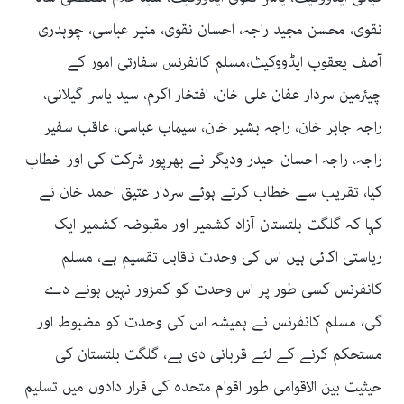
نقوی، محسن مجید راجہ، احسان نقوی، منیر عباسی، چوہدری
آصف یعقوب ایڈووکیٹ،مسلم کانفرنس سفارتی امور کے
چیئرمین سردار عفان علی خان، افتخار اکرم، سید یاسر گیلانی،
راجہ جابر خان، راجہ بشیر خان، سیماب عباسی، عاقب سفیر
راجہ، راجہ احسان حیدر ودیگر نے بھرپور شرکت کی اور خطاب
کیا، تقریب سے خطاب کرتے ہوئے سردار عتیق احمد خان نے
کہا کہ گلگت بلتستان آزاد کشمیر اور مقبوضہ کشمیر ایک
ریاستی اکائی ہیں اس کی وحدت ناقابل تقسیم ہے، مسلم
کانفرنس کسی طور پر اس وحدت کو کمزور نہیں ہونے دے
گی، مسلم کانفرنس نے ہمیشہ اس کی وحدت کو مضبوط اور
مستحکم کرنے کے لئے قربانی دی ہے، گلگت بلتستان کی
حیثیت بین الاقوامی طور اقوام متحدہ کی قرار دادوں میں تسلیم