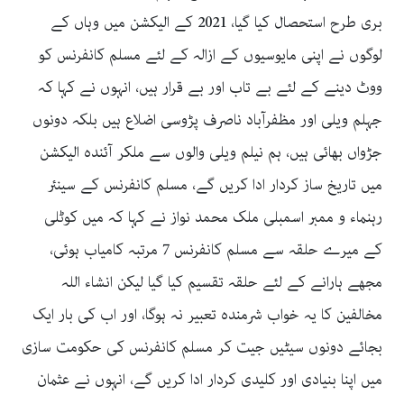
بری طرح استحصال کیا گیا، 2021 کے الیکشن میں وہاں کے
لوگوں نے اپنی مایوسیوں کے ازالہ کے لئے مسلم کانفرنس کو
ووٹ دینے کے لئے بے تاب اور بے قرار ہیں، انہوں نے کہا کہ
جہلم ویلی اور مظفرآباد ناصرف پڑوسی اضلاع ہیں بلکہ دونوں
جڑواں بھائی ہیں، ہم نیلم ویلی والوں سے ملکر آئندہ الیکشن
میں تاریخ ساز کردار ادا کریں گے، مسلم کانفرنس کے سینئر
رہنماء و ممبر اسمبلی ملک محمد نواز نے کہا کہ میں کوٹلی
کے میرے حلقہ سے مسلم کانفرنس 7 مرتبہ کامیاب ہوئی،
مجھے ہارانے کے لئے حلقہ تقسیم کیا گیا لیکن انشاء اللہ
مخالفین کا یہ خواب شرمندہ تعبیر نہ ہوگا، اور اب کی بار ایک
بجائے دونوں سیٹیں جیت کر مسلم کانفرنس کی حکومت سازی
میں اپنا بنیادی اور کلیدی کردار ادا کریں گے، انہوں نے عثمان