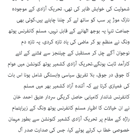
شمولیت کی خواہش ظاہر کی تھی، تحریک آزادی کے موجودہ
نازک موڑ پر سب کو ساتھ لے کر چلنا چاہتے ہیں،کوئی بھی
جماعت تنہا یہ بوجھ اٹھانے کے قابل نہیں، مسلم کانفرنس یوتھ
ونگ نے منظم ہو کر ماضی کی یاد تازہ کردی، یہ تازہ دم
نوجوان آگے چل کر مستقبل کے چیلنجز سے نمٹنے کے لئے
کارآمد ثابت ہونگے،تحریک آزادی کشمیر یوتھ کنونشن میں عوام
کا جوق در جوق، بلا تفریق سیاسی وابستگی شامل ہونا اس بات
کی غمیازی کرتا ہے کہ آئندہ آزاد کشمیر بھر میں مسلم
کانفرنس شاندار کامیابی حاصل کریگی سردار عتیق احمد خان
نے ان خیالات کا اظہار مسلم کانفرنس یوتھ ونگ کے زیراہتمام
راڑہ کے مقام پر تحریک آزادی کشمیر کنونشن سے بطور مہمان
خصوصی خطا ب کرتے ہوئے کیا، جس کی صدارت صدر آل