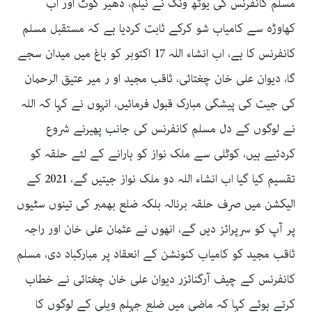
مسلم کانفرنس کی یوتھ ونگ نے نیلم، دھیر کوٹ اور اب
کھاوڑہ سے کامیاب شو کرکے ثابت کردیا ہے کہ مستقبل مسلم
کانفرنس کا ہے، اب انشاء اللہ 17 اکتوبر کو باغ میں میدان سجے
گا، دیوان علی خان چغتائی، ثاقب مجید او ر میر عتیق الرحمان
کی جیت کی پیشگی مبارک قبول فرمائیں، انہوں نے کہا کہ اللہ
نے لوگوں کے دل مسلم کانفرنس کی جانب پھیرنے شروع
کردئیے ہیں، کوٹلی سے ملک نواز کو ہارانے کے لئے حلقہ کو
تقسیم کیا گیا اب انشاء اللہ دو ملک نواز جیتیں گے، 2021 کے
الیکشن میں صرف حلقہ برنالہ بلکہ ضلع بھمبر کی تینوں سٹیوں
پر آپ کو سرپرائز دیں گے، انھوں نے عثمان علی خان اور راجہ
ثاقب مجید کو کامیاب کنونشن کے انعقاد پر مبارکباد دی، مسلم
کانفرنس کے چیف آرگنائزر دیوان علی خان چغتائی نے خطاب
کرتے ہوئے کہا کہ ماضی میں ضلع جہلم ویلی کے لوگوں کا