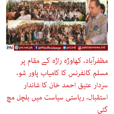
مظفرآباد، کھاوڑہ راڑہ کے مقام پر
مسلم کانفرنس کا کامیاب پاور شو،
سردار عتیق احمد خان کا شاندار
استقبال، ریاستی سیاست میں ہلچل مچ
گئی