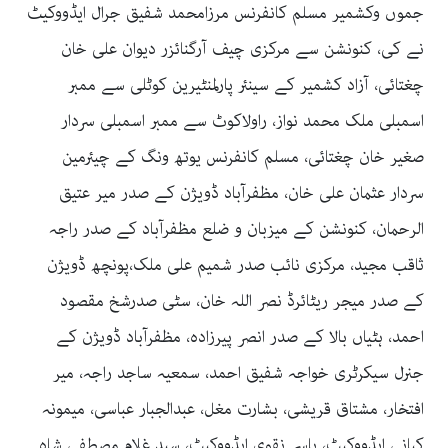
جموں وکشمیر مسلم کانفرنس مرزامحمد شفیق جرال ایڈووکیٹ
نے کی، کنونشن سے مرکزی چیف آرگنائزر دیوان علی خان
چغتائی، آزاد کشمیر کے سینئر پارلمنٹیرین کوٹلی سے ممبر
اسمبلی ملک محمد نواز، راولاکوٹ سے ممبر اسمبلی سردار
صغیر خان چغتائی، مسلم کانفرنس یوتھ ونگ کے چیئرمین
سردار عثمان علی خان، مظفرآباد ڈویژن کے صدر میر عتیق
الرحمان، کنونشن کے میزبان و ضلع مظفرآباد کے صدر راجہ
ثاقب مجید، مرکزی نائب صدر شمیم علی ملک،پونچھ ڈویژن
کے صدر میجر ریٹائرڈ نصر اللہ خان، سٹی صدرشخ مقصود
احمد، ہٹیاں بالا کے صدر انصر پیرزادہ، مظفرآباد ڈویژن کے
جنرل سیکرٹری خواجہ شفیق احمد، سمعیہ ساجد راجہ، میر
افتخار، مشتاق قریشی، بشارت مغل، عبدالجبار عباسی، میمونہ
کیانی ایڈووکیٹ، یاسر نقوی ایڈووکیٹ، سید غلام مصطفی شاہ