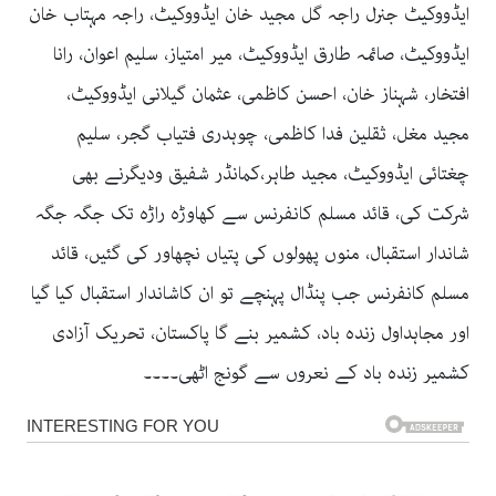
ایڈووکیٹ جنرل راجہ گل مجید خان ایڈووکیٹ، راجہ مہتاب خان
ایڈووکیٹ، صائمہ طارق ایڈووکیٹ، میر امتیاز، سلیم اعوان، رانا
افتخار، شہناز خان، احسن کاظمی، عثمان گیلانی ایڈووکیٹ،
مجید مغل، ثقلین فدا کاظمی، چوہدری فتیاب گجر، سلیم
چغتائی ایڈووکیٹ، مجید طاہر،کمانڈر شفیق ودیگرنے بھی
شرکت کی، قائد مسلم کانفرنس سے کھاوڑہ راڑہ تک جگہ جگہ
شاندار استقبال، منوں پھولوں کی پتیاں نچھاور کی گئیں، قائد
مسلم کانفرنس جب پنڈال پہنچے تو ان کاشاندار استقبال کیا گیا
اور مجاہداول زندہ باد، کشمیر بنے گا پاکستان، تحریک آزادی
کشمیر زندہ باد کے نعروں سے گونج اٹھی۔۔۔۔