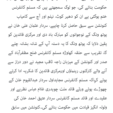
حکومت بنائے گی، جو لوگ سمجھتے ہیں کہ مسلم کانفرنس
ختم ہوگئی ہے ان کو دھیر کوٹ، نیلم اور آج سے کامیاب
کنونشن سے سبق حاصل کرنا چاہیے، سردار عثمان علی خان نے
یوتھ ونگ کے نوجوانوں کو مبارک باد دی اور مرکزی قائدین کو
یقین دلایا کہ یوتھ ونگ کا یہ دستہ آپ کے شانہ بشانہ چلے
گا، تقریب سے حلقہ کھاوڑہ مسلم کانفرنس ضلع مظفرآباد کے
صدر اور کنونشن کے میزبان راجہ ثاقب مجید نے دور دراز سے
آنے والے کارکنوں رہنماؤں اورمرکزی قائدین کا شکریہ ادا کرتے
ہوئے کہاکہ مسلم کانفرنس مجاہداول سردار عبدالقیوم خان کے
چھوڑے ہوئے ورثے قائد ملت چوہدری غلام عباس نظریے اور
عقیدے اور قائد مسلم کانفرنس سردار عتیق احمد خان کی
ولولہ انگیز قیادت میں حکومت بنائے گی۔کنونشن میں سابق