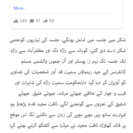
شکل میں جلسہ میں شامل ہونگے، جلسہ کی تیاریوں کوحتمی
شکل دے دی گئی، کوہالہ سے راڑہ تک اور مظفرآباد سے راڑہ
تک جلسہ تک بینر ز، پوسٹر اور آل جموں وکشمیر مسلم
کانفرنس کے جید رہنماؤں سمیت قد آور شخصیات کی تصاویر
کو آویزاں کر دیا گیا، دارلحکومت سمیت راڑہ کی شاہرات اور
قرب و جوار کے علاقے جیوئے مرشد، جیوئے عتیق، جیوئے
شفیق کے نعروں سے گونجنے لگے، ثاقت مجید قدم بڑھاؤ ہم
تمہارے ساتھ ہیں بچے بچے کی زبان سے نکلنے لگا، اس موقع
پر قائد کھاوڑہ ثاقت مجید نے میڈیا سے گفتگو کرتے ہوئے کہا