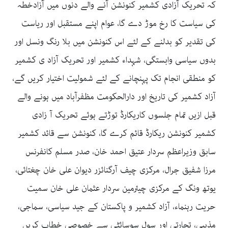
کہ تحریک آزادی کشمیر کنونشن آنے والے دنوں میں آزادخطہ
کی سیاست کا رخ موڑ دے گا، عوام اپنے مستقبل اور ریاست
کی تقدیر کو بدلنے کے لئے اس کنونشن میں بلا رنگ ونسل اور
بدوں سیاسی وابستگی، شہداء کشمیر اور تحریک آزاد ی کشمیر
کو منطقی انجام تک پہنچانے کے لئے شمولیت اختیار کریں گے،
آزاد کشمیر کی تاریخ اور دارالحکومت مظفرآباد میں ہونے والے
قبل ازیں تمام جلسوں کاریکارڈ توڑتے ہوئے تحریک آ زادی
کشمیر کنونشن ریکارڈ قائم کرے گا، کنونشن سے قائد کشمیر
سابق وزیراعظم سردار عتیق احمد خان، صدر مسلم کانفرنس
مرزا شفیق جرال، مرکزی چیف آرگنائزر دیوان علی خان چغتائی،
یوتھ ونگ کے مرکزی چیئرمین سردار عثمان علی خان سمیت
حریت رہنماء، آزاد کشمیر و پاکستان کے جید سیاسی، سماجی،
مذہبی، تجارتی اور سول سوسائٹی سے خصوصی خطاب کریں