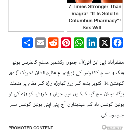
Share
Email
Reddit
Pinterest
WhatsApp
LinkedIn
Facebook
X
مظفرآباد (پی این آئی)آل جموں وکشمیر مسلم کانفرنس یوتھ
ونگ و مسلم کانفرنس کے زیراہتما م عظیم الشان تحریک آزادی
کنونشن 14 اکتوبر بدھ کے روز کھاوڑہ راڑہ کے مقام پر منعقد
ہوگا، میدان سج گیا، کارکنوں میں جوش و خروش، کھاوڑہ کی نو
یونین کونسل ہاء کے عہدیداران آج اپنی اپنی یونین کونسل سے
جلوسوں کی