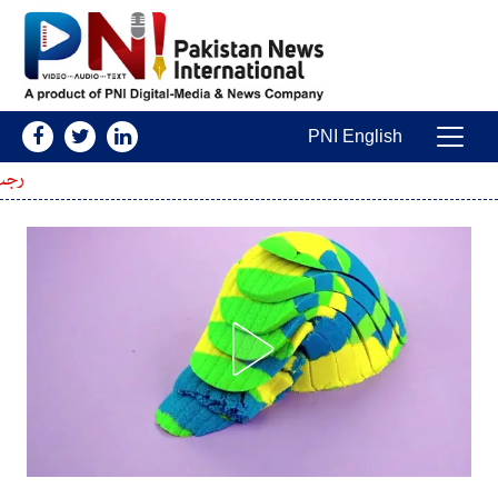
Skip to conten
PNI English
Main Navigatio
رجب بٹ نے اپنی ہوش رُبا آم