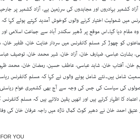
 آزاد کشمیر بہادروں اور مجاہدوں کی سرزمین ہے، آزاد کشمیر پر جار
نس میں شمولیت اختیار کرنے والوں کوخوش آمدید کہتے ہوئے کہا کہ
 وہ مقام دیا گیا۔اس موقع پر ڈھیر سکندر آباد سے جماعت اسلامی او
جماعتوں کو چھوڑ کر مسلم کانفرنس میں سردار عنایت خان، ظفیر خان،
، بشارت عباسی، ضیارف خان، آزاد خان، شیر محمد خان، توصیف عباسی،
وسیم خان، آفتاب خان، شاہد عباسی، عاطف حسین، رمضان خان، محمد ظہ
سمیت شامل ہیں۔نئے شامل ہونے والوں نے کہا کہ مسلم کانفرنس ریا
اصولوں کی سیاست کی جس کی وجہ سے آج بھی کشمیری عوام ریاستی جم
تماد کا اظہار کرتے ہیں اور انھیں یقین دلاتے ہیں کہ مسلم کانفرنس 
ار عتیق احمد خان نے دھیر کوٹ کمال ناڑہ میں راجہ عرفان خان کی وف