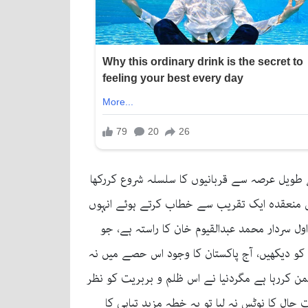
طویل عرصہ سے قربانیوں کا سلسلہ شروع کررکھا
یں منعقدہ ایک تقریب سے خطاب کرتے ہوئے انہوں
ل سردار محمد عبدالقیوم خان کا راستہ ہے، جو
ں کو دیکھیں، آج پاکستان کا وجود اس حصے میں نہ
شمن کررہا ہے مگردنیا نے اس ظلم و بربریت کو نظر
 حال کا نوٹس نہ لیا تو یہ خطہ مزید تباہی کا