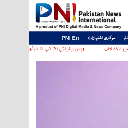
لم
سرکاری اشتہارات
PNI En
ویمن ایشیا ٹی 20 کپ کا شیڈول جاری، پاک بھارت میچ کی تاریخ سامنے آگئی