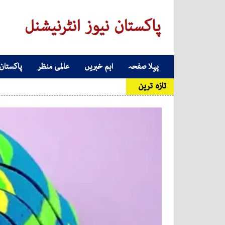
Skip to conten
پہلا صفحہ
اہم خبریں
عالمی منظر
پاکستان
Main Navigatio
تازہ ترین
ٹک 