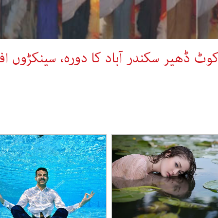
وٹ ڈھیر سکندر آباد کا دورہ، سینکڑوں اف