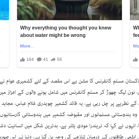
پاکستان مسلم کانفرنس کا مشن ہے اس مقصد کے لئے کشمیری عوام نے 
، نون لیگ چھوڑ کر مسلم کانفرنس میں شامل ہونے والوں کے اعزاز م
ے نظریے پر چل رہی ہے، یہ قائد کشمیر چوہدری غلام عباس، مجاہد او
 وہ ہندوستانی مسلمانوں اور مقبوضہ کشمیر میں ہندوستانی کارستانیو
، انہوں نے کہا کہ نریندرا مودی ہٹلر ہے، بدترین شکل میں انسانیت د
ین ایٹمی طاقتوں کے درمیان تنازعے کی وجہ بن گیا ہے، دنیا نے اس صورت