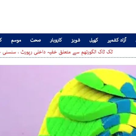
آزاد کشمیر
کھیل
شوبز
کاروبار
صحت
موسم
کا
ٹاک الگورتھم سے متعلق خفیہ داخلی رپورٹ ، سنسنی خیز انکشافات