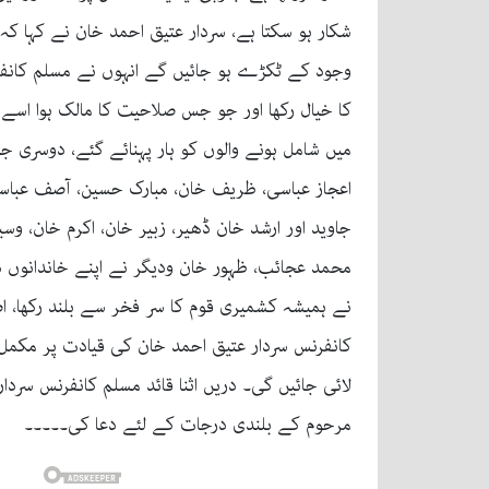
شکار ہو سکتا ہے، سردار عتیق احمد خان نے کہا کہ
وجود کے ٹکڑے ہو جائیں گے انہوں نے مسلم کانفر
کا خیال رکھا اور جو جس صلاحیت کا مالک ہوا اسے
میں شامل ہونے والوں کو ہار پہنائے گئے، دوسری 
اعجاز عباسی، ظریف خان، مبارک حسین، آصف عباسی
جاوید اور ارشد خان ڈھیر، زبیر خان، اکرم خان، 
محمد عجائب، ظہور خان ودیگر نے اپنے خاندانوں 
نے ہمیشہ کشمیری قوم کا سر فخر سے بلند رکھا، 
کانفرنس سردار عتیق احمد خان کی قیادت پر مکمل اع
لائی جائیں گی۔ دریں اثنا قائد مسلم کانفرنس سرد
مرحوم کے بلندی درجات کے لئے دعا کی۔۔۔۔۔