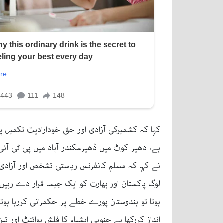
کہا کہ کشمیرکی آزادی اور حق خودارادیت تکمیل 
ہے، دھیر کوٹ میں ڈھیرسکندر آباد میں پی ٹی آئی
نے کہا کہ مسلم کانفرنس ریاستی تشخص اور آزادی ک
لوگ پاکستان اور بھارت کو ایک جیسا قرار دے رہیں
ہوتا تو ہندوستان پورے خطے پر حکمرانی کررہا ہوتا
انداز کررکھا ہے جنوبی ایشیاء کا فلش پوائنٹ اور ت