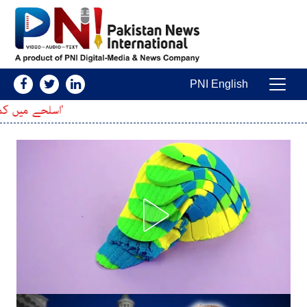
Skip to conten
PNI English
Main Navigatio
'اسلحے میں کمی کا خدشہ'؛ امریکی آر