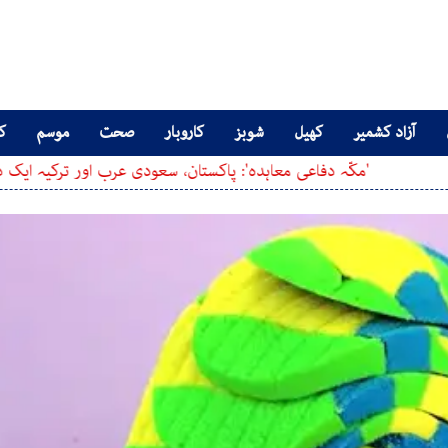
آزاد کشمیر
کھیل
شوبز
کاروبار
صحت
موسم
کا
مکّہ دفاعی معاہدہ': پاکستان، سعودی عرب اور ترکیہ ایک دوسرے ک