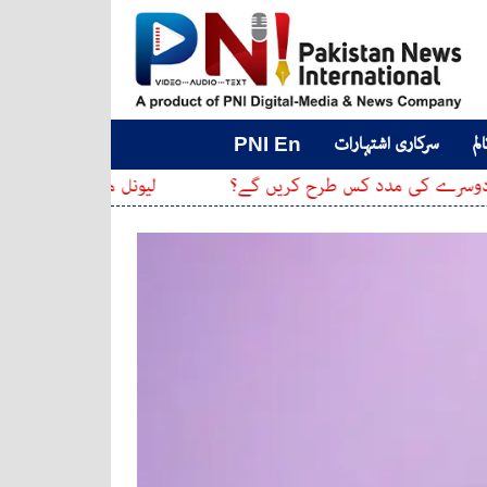
لم
سرکاری اشتہارات
PNI En
ی مدد کس طرح کریں گے؟
لیونل میسی کو خوفناک دھمکی دی