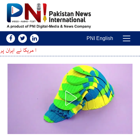
Skip to conten
PNI English
Main Navigatio
ا مریکا نے ایران پر عائد اہم پابندیاں ختم ک