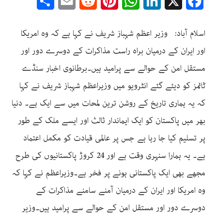
Share
Email
Reddit
Pinterest
WhatsApp
LinkedIn
Facebook
X
اسلام آباد: وزیر اعظم شہباز شریف نے کہا ہے کہ وہ امریکا
اور ایران کے درمیان براہ راست مذاکرات کے دوسرے دور اور
مستقل امن کے حوالے سے پرامید ہیں۔برطانوی اخبار سنڈے
ٹائمز کو دیئے گئے انٹرویو میں وزیراعظم شہباز شریف نے کہا
کہ یہ ہماری تاریخ کے روشن ترین لمحات میں سے ایک ہے۔ دنیا
بھر میں پاکستان کو ایک ایماندار ثالث اور ایسے ملک کے طور
پر تسلیم کیا جا رہا ہے جس پر عالمی قیادت کو مکمل اعتماد
ہے۔ یہ ہمارا سنہری وقت ہے اور 24 کروڑ پاکستانیوں کی طرح
مجھے بھی ایک پاکستانی ہونے پر فخر ہے۔وزیراعظم نے کہا کہ
وہ امریکا اور ایران کے درمیان آمنے سامنے مذاکرات کے
دوسرے دور اور مستقل امن کے حوالے سے پرامید ہیں۔وزیر