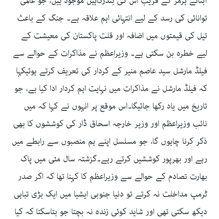
آبنائے ہرمز کے قریب اس کی بندرگاہیں موجود ہیں، جو عالمی
توانائی کی رسد کے لیے انتہائی اہم علاقہ ہے۔ جنگ کے باعث
تیل کی قیمتوں میں اضافہ اور قلت پاکستان کی معیشت کے
لیے خطرہ بن سکتی ہے۔ وزیراعظم نے مذاکرات کے حوالے سے
فیلڈ مارشل سید عاصم منیر کے کردار کی تعریف کرتے ہوئیکہا
کہ فیلڈ مارشل نے مذاکرات میں نہایت اہم کردار ادا کیا ہے، جو
تاریخ میں یاد رکھا جائیگا۔اس موقع پر انہوں نے کہا کہ میں
نائب وزیراعظم اور وزیر خارجہ اسحاق ڈار کی کوششوں کا بھی
ذکر کرنا چاہوں گا، جو مسلسل اپنے ہم منصبوں سے رابطے میں
رہے اور بھرپور کوششیں کرتے رہے۔گزشتہ سال مئی میں پاک
بھارت تصادم کے حوالے سے وزیراعظم کا کہنا تھا کہ اگر صدر
ٹرمپ مداخلت نہ کرتے تو دنیا جنوبی ایشیا میں ایک بڑی تباہی
دیکھ سکتی تھی اور شاید کوئی زندہ نہ بچتا جو بتاسکتا کہ کیا