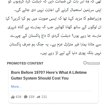
تھی کہ وہ اس بات کی ضمانت دیں کہ دہشت گرد گروہوں کو
اپنی سرزمین استعمال کرنے کی اجازت نہیں دی جائے گی۔
وزیراعظم کا مزید کہنا تھا کہ ایسی صورت میں ہم کیا کریں؟ کیا
ان لوگوں کے ساتھ کھانا کھائیں جب کہ ہمارے بے گناہ شہری
مارے جا رہے ہوں؟ دہشت گردی کا داغ پاکستان کے چہرے
سے مٹانا ہمارا غیر متزلزل عزم ہے۔ یہ جنگ ہم صرف پاکستان
نہیں بلکہ پوری دنیا کے لیے لڑ رہے ہیں۔