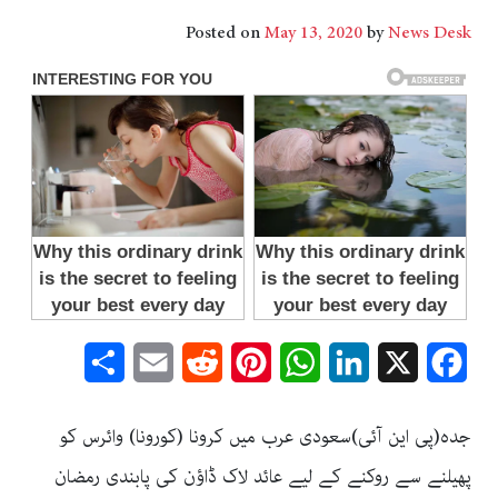
Posted on
May 13, 2020
by
News Desk
Share
Email
Reddit
Pinterest
WhatsApp
LinkedIn
Facebook
X
جدہ(پی این آئی)سعودی عرب میں کرونا (کورونا) وائرس کو
پھیلنے سے روکنے کے لیے عائد لاک ڈاؤن کی پابندی رمضان