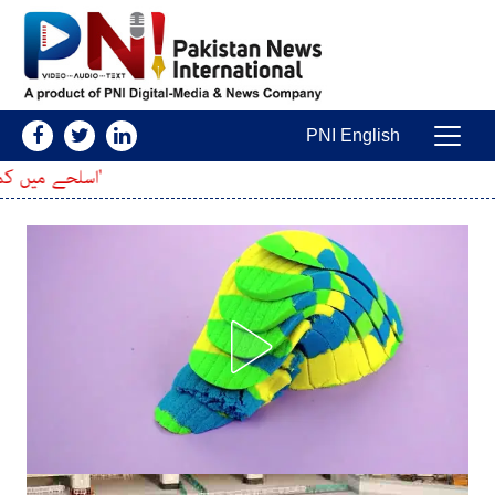
Skip to conten
PNI English
Main Navigatio
'اسلحے میں کمی کا خدشہ'؛ امریکی آ