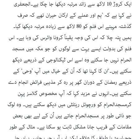
ایک کروڑ 10 لاکھ سے زائد مرتبہ دیکھا جا چکا ہے۔الجعفری
نے کہا ہے کہ ’ہم اور عملے کے ارکان حیران تھے کہ صرف
گذشتہ مہینے اس فلم کو 80 لاکھ سے زیادہ مرتبہ دیکھا گیا۔
ہمیں پتہ چلا کہ اس کی وجہ یقیناً کرونا وائرس کی وبا ہے۔ اس
فلم کی بدولت ایسے بہت سے لوگوں کو جو مکہ میں مسجد
الحرام نہیں جا سکتے وہ اسے اس ٹیکنالوجی کے ذریعے دیکھ
سکتے ہیں۔‘ان کا کہنا تھا کہ اُن کے خیال میں آپ ’وحی‘ کے
ذریعے رمضان کے دوران گھر پر رہ کر مذہبی فرائض انجام دے
سکتے ہیں۔انہوں نے مزید کہا کہ آپ مخصوص گلاسز پہن
کرمسجدالحرام کو ورچوئل ریئلٹی میں دیکھ سکتے ہیں۔ وہ لوگ
جو ذاتی طور پر مسجدالحرام جاتے ہیں اُن کے لیے بھی بعض
مقامات کے قریب جانا مشکل ثابت ہو سکتا ہے۔ مثال کے طور
حجراسود یا طواف کا علاقہ لیکن اب آپ جب چاہیں یہاں جا