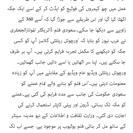
عمل میں چھ کیمروں کی فوٹیج کو ایڈٹ کر کے اسے ایک جگہ
اکھٹا کیا گیا اور اس طریقے سے جوڑا گیا کہ اُسے 360 کے
زاویے سے دیکھا جا سکے۔سعودی فلم ڈائریکٹر الموتازالجعفری
نے عرب نیوز کو بتایا کہ ’ورچوئل ریئلٹی گلاسز آپ کو کسی
جگہ کو دیکھنے کا مکمل تجربہ فراہم کرتی ہیں۔ آپ ہر طرف
جا سکتے ہیں۔ اپنا سر اٹھائیں یا اسے دائیں جانب گھمائیں۔
ورچوئل ریئلٹی ویڈیو عام ویڈیو کے مقابلے میں آپ کو زیادہ
معلومات دیتی ہیں۔‘اس فلم کو بنانے والے تمام عملے کو
سعودی حکومت کی جانب سے مدد فراہم کی گئی ہے۔عملے
کو مکہ تک رسائی، ڈرون اور ہیلی کاپٹر استعمال کرنے کی
اجازت دی گئی۔ وزارت ثقافت و اطلاعات کے نیو مدینہ سینٹر
کے ساتھ مل کر بنائی فلم یوٹیوب پر موجود ہے، جسے اب تک