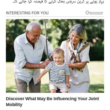
بہتر ہونے پر ٹرین سروس بحال کرنے کا فیصلہ کیا جائے گا۔