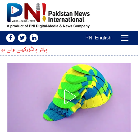
Skip to conten
PNI English
Main Navigatio
پرائز بانڈزرکھنے والے ہو جائیں خبردار ! فائ