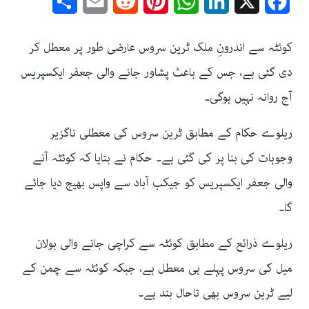
Share
Email
Reddit
Pinterest
WhatsApp
LinkedIn
Facebook
X
کوئٹہ سے اندرونِ ملک ٹرین سروس عارضی طور پر معطل کر
دی گئی ہے، جس کے باعث پشاور جانے والی جعفر ایکسپریس
آج روانہ نہیں ہوگی۔
ریلوے حکام کے مطابق ٹرین سروس کی معطلی ناگزیر
وجوہات کی بنا پر کی گئی ہے۔ حکام نے بتایا کہ کوئٹہ آنے
والی جعفر ایکسپریس کو جیکب آباد سے واپس بھیج دیا جائے
گا۔
ریلوے ذرائع کے مطابق کوئٹہ سے کراچی جانے والی بولان
میل کی سروس پہلے ہی معطل ہے، جبکہ کوئٹہ سے چمن کے
لیے ٹرین سروس بھی تاحال بند ہے۔