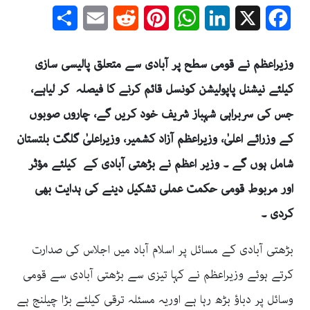
Share
Email
Reddit
Pinterest
WhatsApp
LinkedIn
Facebook
X
وزیراعظم نے قومی سطح پر آبادی سے متعلق پالیسی سازی
کیلئے نیشنل پاپولیشن کونسل قائم کرنے کا فیصلہ کر لیاہے،
جس کی سربراہی شہباز شریف خود کریں گے، چاروں صوبوں
کے وزرائے اعلیٰ، وزیراعظم آزاد کشمیر، وزیراعلیٰ گلگت بلتستان
شامل ہوں گے ۔ وزیر اعظم نے بڑھتی آبادی کے کیلئے مؤثر
اور مربوط قومی حکمت عملی تشکیل دینے کی ہدایت بھی
کردی ۔
بڑھتی آبادی کے مسائل پر اسلام آباد میں اجلاس کی صدارت
کرتے ہوئے وزیراعظم نے کہا تیزی سے بڑھتی آبادی سے قومی
وسائل پر دباؤ بڑھ رہا ہے اوریہ مسئلہ ترقی کیلئے بڑا چیلنج ہے