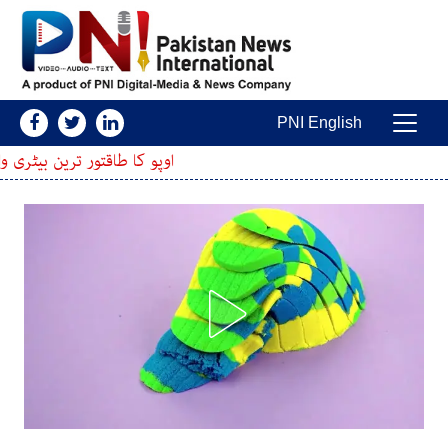
Skip to conten
PNI English
Main Navigatio
اوپو کا طاقتور ترین بیٹری والا اسمارٹ فون پی