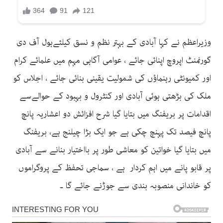
وزیراعظم نے کہا آبادی کے بہتر نظم و نسق کیلئےہول آف دی
گورنمنٹ اپروچ اپنائی جائے ، عوامی آگاہی مہم میں علمائے کرام
اور کمیونٹی رہنماؤں کی شمولیت یقینی بنائی جائے ، اجلاس کو
ملک کی بڑھتی ہوئی آبادی اور کنٹرول و بہبود کے حوالےسے
اقدامات پر بریفنگ میں بتایا گیا شرح افزائش دو اعشاریہ پانچ
پانچ فیصد تک پہنچ چکی ہے جو ایک بڑا چیلنج ہے، بریفنگ
میں بتایا گیا خواتین کو معاشی طور پر بااختیار بنانے سے آبادی
پر قابو پانے میں اہم کردار ہے ، سماجی تحفظ کے پروگراموں
کو خاندانی منصوبہ بندی سے جوڑنے جائے گا ۔