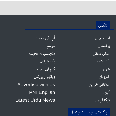
لنکس
اہم خبریں
آپ کی صحت
پاکستان
موسم
عالمی منظر
دلچسپ و عجیب
آزاد کشمیر
بک شیلف
شوبز
کالم اور تجزیے
کاروبار
ویڈیو رپورٹس
علاقائی خبریں
Advertise with us
کھیل
PNI English
ٹیکنالوجی
Latest Urdu News
پاکستان نیوز انٹرنیشنل