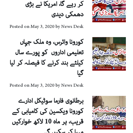
کر رہے گا، امریکا نے بڑی
دھمکی دیدی
Posted on
May 3, 2020
by
News Desk
کورونا وائرس، وہ ملک جہاں
تعلیمی اداروں کو پورے سال
کیلئے بند کرنے کا فیصلہ کر لیا
گیا
Posted on
May 3, 2020
by
News Desk
برطانوی فارما سوٹیکل ادارے
کورونا ویکسین کی کامیابی کے
قریب، ہر ماہ 10 لاکھ خوارکیں
مہیا کر سکیں گے