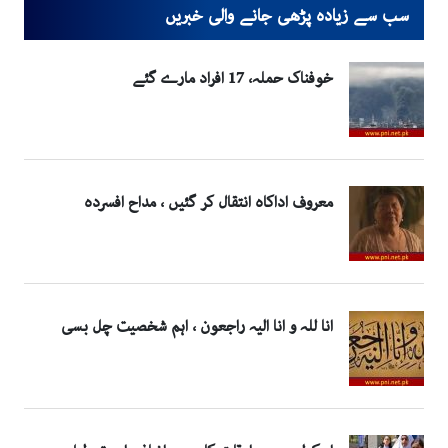
سب سے زیادہ پڑھی جانے والی خبریں