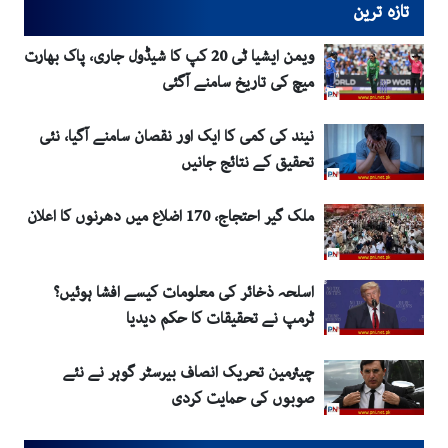
تازہ ترین
ویمن ایشیا ٹی 20 کپ کا شیڈول جاری، پاک بھارت
میچ کی تاریخ سامنے آگئی
نیند کی کمی کا ایک اور نقصان سامنے آگیا، نئی
تحقیق کے نتائج جانیں
ملک گیر احتجاج، 170 اضلاع میں دھرنوں کا اعلان
اسلحہ ذخائر کی معلومات کیسے افشا ہوئیں؟
ٹرمپ نے تحقیقات کا حکم دیدیا
چیئرمین تحریک انصاف بیرسٹر گوہر نے نئے
صوبوں کی حمایت کردی