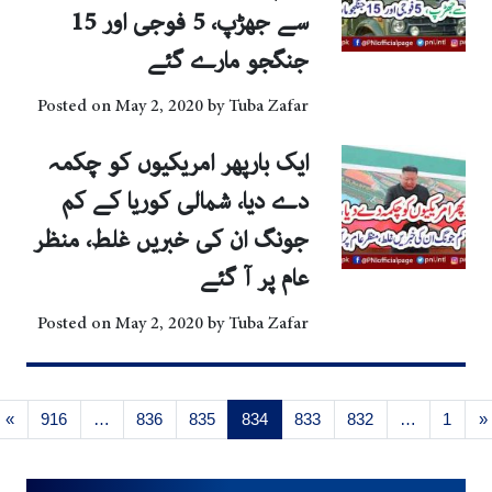
سے جھڑپ، 5 فوجی اور 15
جنگجو مارے گئے
Posted on
May 2, 2020
by
Tuba Zafar
ایک بارپھر امریکیوں کو چکمہ
دے دیا، شمالی کوریا کے کم
جونگ ان کی خبریں غلط، منظر
عام پر آ گئے
Posted on
May 2, 2020
by
Tuba Zafar
Posts navigation
»
916
…
836
835
834
833
832
…
1