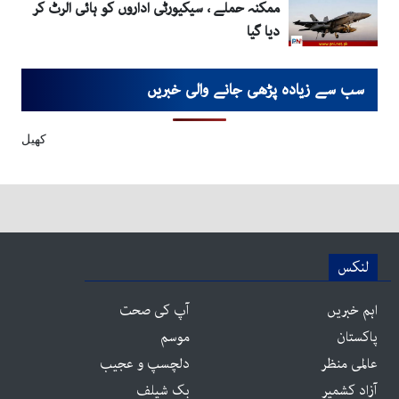
ممکنہ حملے ، سیکیورٹی اداروں کو ہائی الرٹ کر
دیا گیا
سب سے زیادہ پڑھی جانے والی خبریں
کھیل
لنکس
اہم خبریں
آپ کی صحت
پاکستان
موسم
عالمی منظر
دلچسپ و عجیب
آزاد کشمیر
بک شیلف