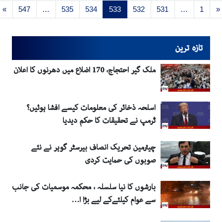
»
547
…
535
534
533
532
531
…
1
تازہ ترین
ملک گیر احتجاج، 170 اضلاع میں دھرنوں کا اعلان
اسلحہ ذخائر کی معلومات کیسے افشا ہوئیں؟
ٹرمپ نے تحقیقات کا حکم دیدیا
چیئرمین تحریک انصاف بیرسٹر گوہر نے نئے
صوبوں کی حمایت کردی
بارشوں کا نیا سلسلہ ، محکمہ موسمیات کی جانب
سے عوام کیلئےکے لیے بڑا ا…