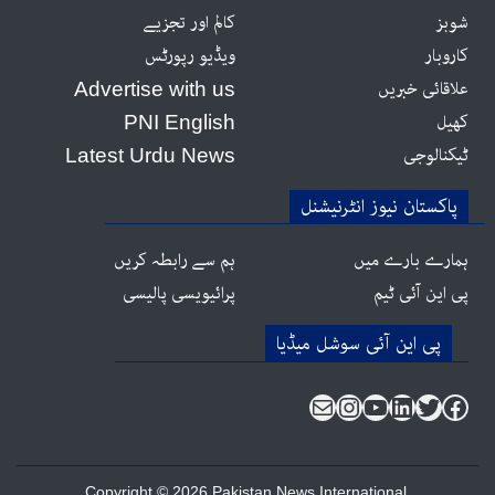
شوبز
کالم اور تجزیے
کاروبار
ویڈیو رپورٹس
علاقائی خبریں
Advertise with us
کھیل
PNI English
ٹیکنالوجی
Latest Urdu News
پاکستان نیوز انٹرنیشنل
ہمارے بارے میں
ہم سے رابطہ کریں
پی این آئی ٹیم
پرائیویسی پالیسی
Instagram
Mail
YouTube
LinkedIn
Twitter
Facebook
Copyright © 2026 Pakistan News International.