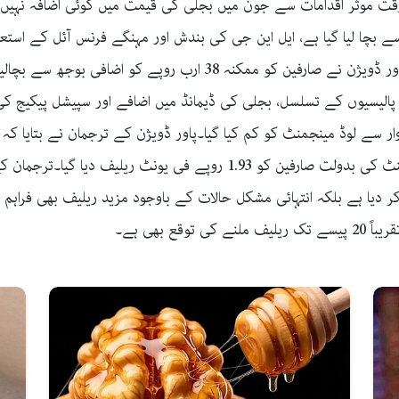
 بچا لیا گیا ہے، ایل این جی کی بندش اور مہنگے فرنس آئل کے استع
پالیسیوں کے تسلسل، بجلی کی ڈیمانڈ میں اضافے اور سپیشل پیکیج کی
کی واپسی ممکن ہوئی ہے، پہلی سہ ماہی ایڈجسٹمنٹ کی بدولت صارفین کو 3
دیا ہے بلکہ انتہائی مشکل حالات کے باوجود مزید ریلیف بھی فراہم کی
ع بھی ہے۔