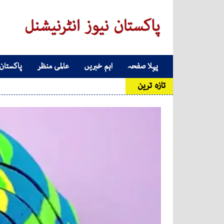
Skip to conten
پہلا صفحہ
اہم خبریں
عالمی منظر
پاکستان
Main Navigatio
تازہ ترین
واٹس