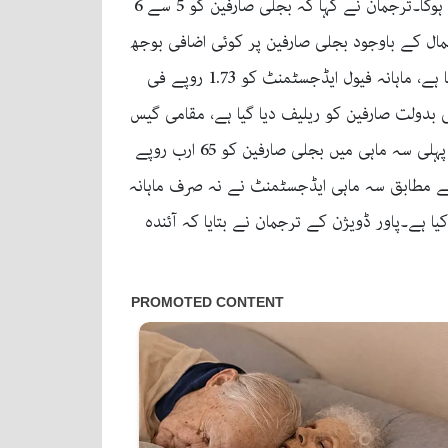
اسلام آباد : ترجمان پاور ڈویژن نے کہا ہے کہ بروقت موثر اقدامات سے جون میں بجلی کی قیمت میں کوئی اضافہ نہیں ہوگا۔ترجمان نے کہا کہ بجلی صارفین کو 5 سے 6
مال کے باوجود بجلی صارفین پر کوئی اضافی بوجھ
نہیں پڑے گا۔پاور ڈویژن کے ترجمان نے بتایا کہ پاور ڈویژن نے صارفین کو ممکنہ 38 ارب روپے کو اضافی بوجھ سے بچالیا ہے، ماہانہ فیول ایڈجسٹمنٹ کو 1.73 روپے فی
 بدولت صارفین کو ریلیف دیا گیا ہے، مقامی گیس
کی اضافی فراہمی اور درآمدی کول پلانٹس سے پیداوار سے لوڈ مینجمنٹ کو کم کیا گیا۔پاور ڈویژن کے ترجمان نے بتایا کہ پہلی سہ ماہی میں بجلی صارفین کو 65 ارب روپے
1.9 روپے فی یونٹ ریلیف دیا گیا۔ترجمان کے مطابق سہ ماہی ایڈجسٹمنٹ نے نہ صرف ماہانہ
ا ہے۔پاور ڈویژن کے ترجمان نے بتایا کہ آئندہ