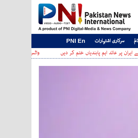
لم
سرکاری اشتہارات
PNI En
د اہم پابندیاں ختم کر دیں
واٹس ایپ گروپس میں نئے فیچرز م