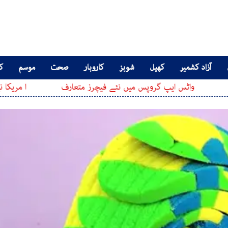
آزاد کشمیر
کھیل
شوبز
کاروبار
صحت
موسم
کا
 ایپ گروپس میں نئے فیچرز متعارف
ا مریکا نے ایران پر عائ