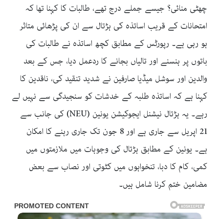
چھٹی منائی؟ جیسے جملے درج تھے، طالبات کا کہنا تھا کہ
امتحانات کے قریب اساتذہ کی ہڑتال سے ان کی پڑھائی متاثر
ہو رہی ہے۔ رپورٹس کے مطابق کچھ اساتذہ نے طالبات کی
باتوں پر ہنسنے اور تالیاں بجانے کا ردعمل دیا، جس کے بعد
والدین اور سوشل میڈیا صارفین نے شدید تنقید کی، ناقدین کا
کہنا ہے کہ اساتذہ طلبہ کے خدشات کو سنجیدگی سے نہیں لے
رہے۔ یہ ہڑتال نیشنل ایجوکیشن یونین (NEU) کی جانب سے
21 اپریل سے جاری ہے اور 8 جون تک جاری رہنے کا امکان
ہے۔ یونین کے مطابق ہڑتال کی وجوہات میں ملازمتوں میں
کمی، کام کا دبا، تنخواہوں میں کٹوتی اور نصاب سے بعض
مضامین ختم کرنا شامل ہیں۔