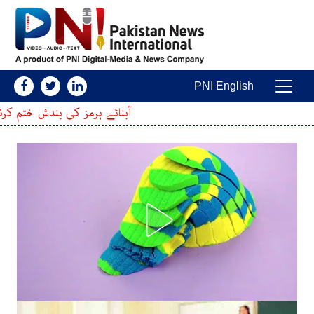
Skip to conten
PNI English
Main Navigatio
آبنائے ہرمز کی بندش ختم کرنے کا فیصلہ؟ ایران