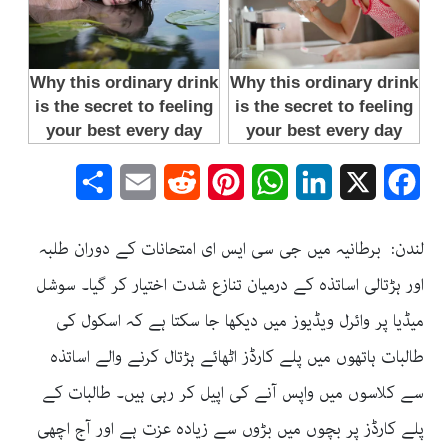
Share
Email
Reddit
Pinterest
WhatsApp
LinkedIn
Facebook
X
لندن: برطانیہ میں جی سی ایس ای امتحانات کے دوران طلبہ
اور ہڑتالی اساتذہ کے درمیان تنازع شدت اختیار کر گیا۔ سوشل
میڈیا پر وائرل ویڈیوز میں دیکھا جا سکتا ہے کہ اسکول کی
طالبات ہاتھوں میں پلے کارڈز اٹھائے ہڑتال کرنے والے اساتذہ
سے کلاسوں میں واپس آنے کی اپیل کر رہی ہیں۔ طالبات کے
پلے کارڈز پر بچوں میں بڑوں سے زیادہ عزت ہے اور آج اچھی