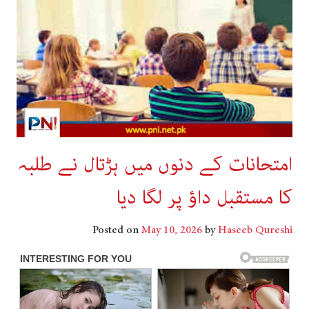
امتحانات کے دنوں میں ہڑتال نے طلبہ
کا مستقبل داؤ پر لگا دیا
Posted on
May 10, 2026
by
Haseeb Qureshi