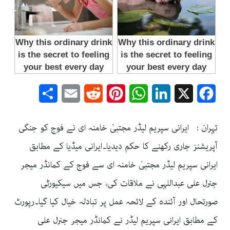
Share
Email
Reddit
Pinterest
WhatsApp
LinkedIn
Facebook
X
تہران : ایرانی سپریم لیڈر مجتبیٰ خامنہ ای نے فوج کو جنگی
آپریشنز جاری رکھنے کا حکم دیدیا۔ایرانی میڈیا کے مطابق
ایرانی سپریم لیڈر مجتبیٰ خامنہ ای سے فوج کے کمانڈر میجر
جنرل علی عبداللہی نے ملاقات کی، جس میں سیکیورٹی
صورتحال اور آئندہ کے لائحہ عمل پر تبادلہ خیال کیا گیا۔رپورٹ
کے مطابق ایرانی سپریم لیڈر نے کمانڈر میجر جنرل علی