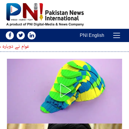
Skip to conten
PNI English
Main Navigatio
عوام نے دوبارہ موقع دیا تو حویلی کہو