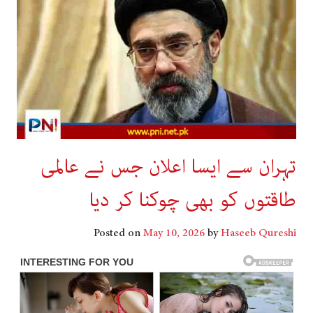
تہران سے ایسا اعلان جس نے عالمی
طاقتوں کو بھی چوکنا کر دیا
Posted on
May 10, 2026
by
Haseeb Qureshi