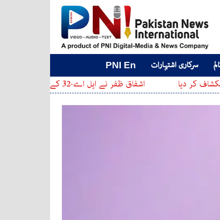
لم
سرکاری اشتہارات
PNI En
اشفاق ظفر نے ایل اے-32 کے انتخابی نتائج مسترد کر دیے، دھاندلی کے الزامات، قانونی جنگ لڑنے کا اعلان