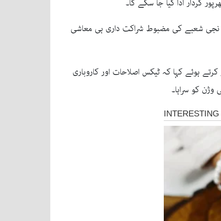
پور کردار ادا کیا جا سکے گا۔
اور نجی شعبے کی مضبوط شراکت داری ہی معاشی
ر کرتے ہوئے کہا کہ ٹیکس اصلاحات اور کاروباری
 وژن کو سراہا۔