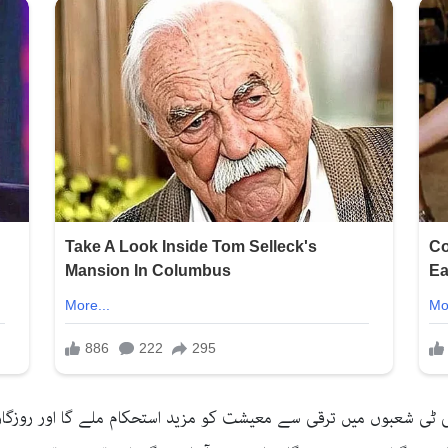
ی ٹی شعبوں میں ترقی سے معیشت کو مزید استحکام ملے گا اور روزگار 