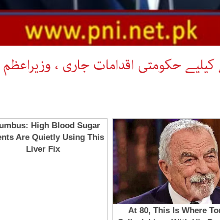
لیے حکومتی اقدامات جاری ، وزیراعظم کا ا