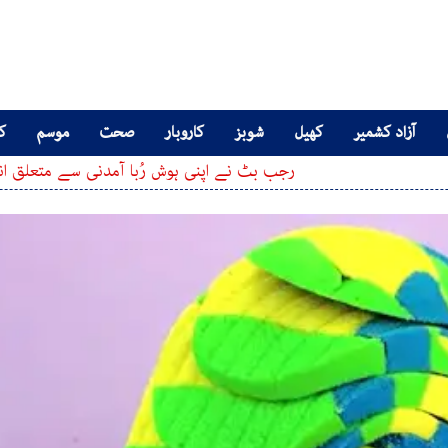
آزاد کشمیر
کھیل
شوبز
کاروبار
صحت
موسم
کا
رجب بٹ نے اپنی ہوش رُبا آمدنی سے متعلق انکشاف کر دیا