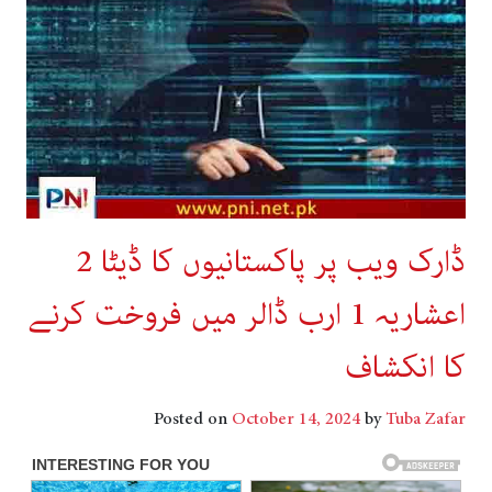
ڈارک ویب پر پاکستانیوں کا ڈیٹا 2
اعشاریہ 1 ارب ڈالر میں فروخت کرنے
کا انکشاف
Posted on
October 14, 2024
by
Tuba Zafar