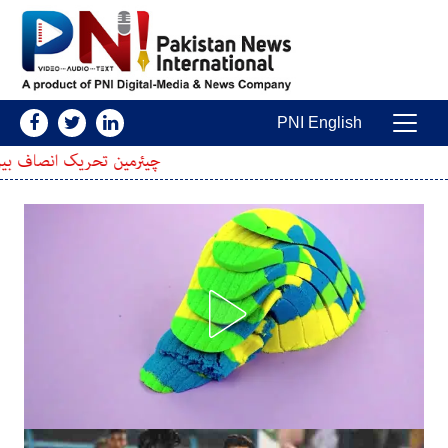
Skip to conten
PNI English
Main Navigatio
چیئرمین تحریک انصاف بیرسٹر گوہر نے نئے ص