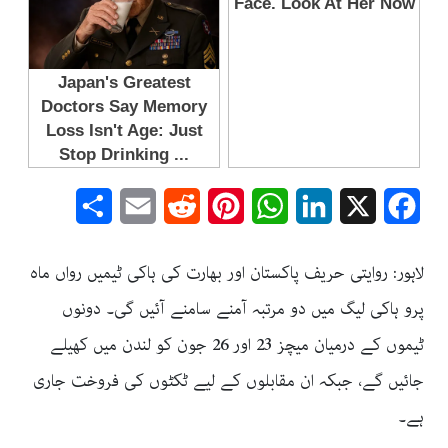
Share
Email
Reddit
Pinterest
WhatsApp
LinkedIn
Facebook
X
لاہور: روایتی حریف پاکستان اور بھارت کی ہاکی ٹیمیں رواں ماہ
پرو ہاکی لیگ میں دو مرتبہ آمنے سامنے آئیں گی۔ دونوں
ٹیموں کے درمیان میچز 23 اور 26 جون کو لندن میں کھیلے
جائیں گے، جبکہ ان مقابلوں کے لیے ٹکٹوں کی فروخت جاری
ہے۔