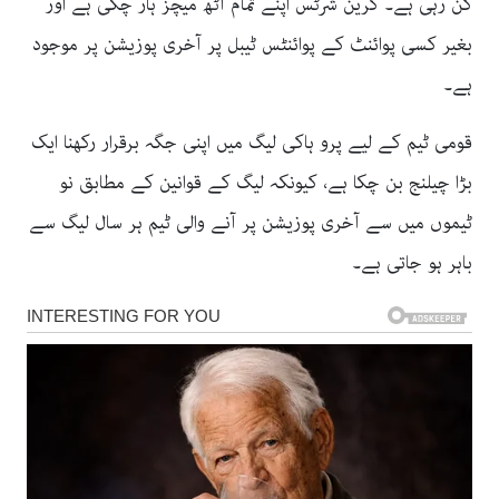
کن رہی ہے۔ گرین شرٹس اپنے تمام آٹھ میچز ہار چکی ہے اور
بغیر کسی پوائنٹ کے پوائنٹس ٹیبل پر آخری پوزیشن پر موجود
ہے۔
قومی ٹیم کے لیے پرو ہاکی لیگ میں اپنی جگہ برقرار رکھنا ایک
بڑا چیلنج بن چکا ہے، کیونکہ لیگ کے قوانین کے مطابق نو
ٹیموں میں سے آخری پوزیشن پر آنے والی ٹیم ہر سال لیگ سے
باہر ہو جاتی ہے۔