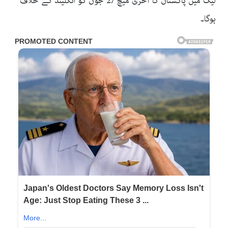
لیگ میں پاکستان کا آخری میچ 27 جون کو انگلینڈ کے خلاف
ہوگا۔