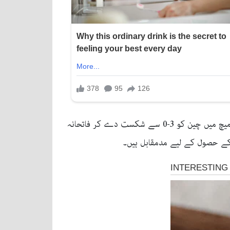
پاکستانی ٹیم ٹورنامنٹ میں اپنا تیسرا میچ 3 جون کو بنگلہ دیش کے خلاف کھیلے گی۔ گرین شرٹس نے ایونٹ کے افتتاحی میچ میں چین کو 3-0 سے شکست دے کر فاتحانہ