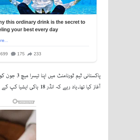
آغاز کیا تھا۔یاد رہے کہ انڈر 18 ہاکی ایشیا کپ کے مقابلے جاپان میں جاری ہیں، جہاں ایشیا کی بہترین جونیئر ٹیمیں ٹائٹل کے حصول کے لیے مدمقابل ہیں۔