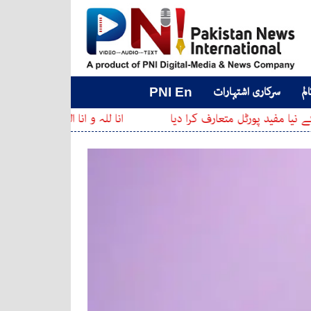
لم
سرکاری اشتہارات
PNI En
ل متعارف کرا دیا
انا للہ و انا الیہ راجعون ، معروف پاکستان