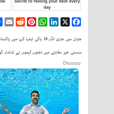
mail
Reddit
Pinterest
WhatsApp
LinkedIn
Facebook
X
جاپان میں جاری انڈر 18 ہاکی ایشیا کپ میں پاکستان کو اپنے دوسرے میچ میں ملائیشیا کے خلاف 3-2 سے شکست کا سامنا کرنا پڑا۔
سنسنی خیز مقابلے میں دونوں ٹیموں نے شاندار کھیل 