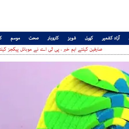
آزاد کشمیر
کھیل
شوبز
کاروبار
صحت
موسم
کا
صارفین کیلئے اہم خبر ، پی ٹی اے نے موبائل پیکجز کیلئے نیا مفید پورٹ