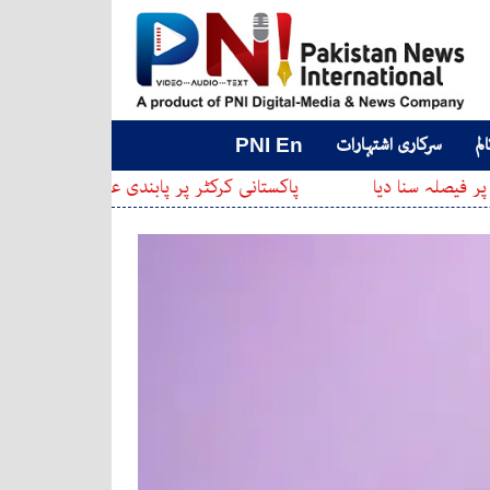
لم
سرکاری اشتہارات
PNI En
یا
پاکستانی کرکٹر پر پابندی عائد کر دی گئی
عدال