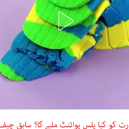
رت کو کیا پلس پوائنٹ ملے گا؟ سابق چیف 