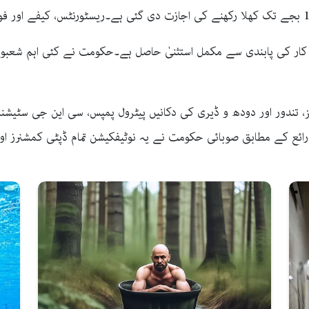
ِ کار کی پابندی سے مکمل استثنیٰ حاصل ہے۔حکومت نے کئی اہم شعبوں 
ریز، تندور اور دودھ و ڈیری کی دکانیں پیٹرول پمپس، سی این جی سٹیشن
ذرائع کے مطابق صوبائی حکومت نے یہ نوٹیفکیشن تمام ڈپٹی کمشنرز او