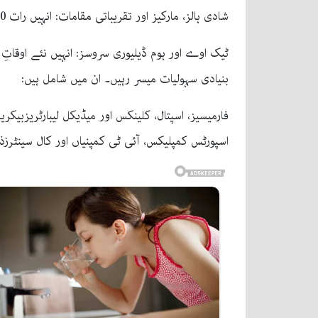
شادی ہالز، مارکیز اور تقریباتی مقامات: انہیں رات 10 بجے تک کھلا رکھنے کی اجازت دی گئی ہے۔ریسٹورنٹس، کیفے اور فوڈ آؤٹ لیٹس: رات 11 بجے تک کام کر سکیں گے۔
ٹیک اوے اور ہوم ڈیلیوری سروسز: انہیں نئے اوقات
بنیادی سہولیات میسر رہیں۔ ان میں شامل ہیں:
فارمیسیز، اسپتال، کلینکس اور میڈیکل لیبارٹریزبیک
اسپورٹس کمپلیکس، آئی ٹی کمپنیاں اور کال سینٹرز