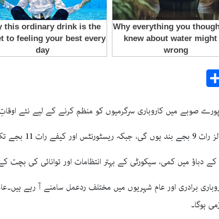
Share
E
ے صوبے میں کاروباری سرگرمیوں کو منظم کرنے کے لیے نئے اوقاتِ ک
ھلے رہ سکیں گے۔
 دباؤ میں کمی، سیکورٹی کے بہتر انتظامات اور توانائی کی بچت کے 
می ہوگا۔