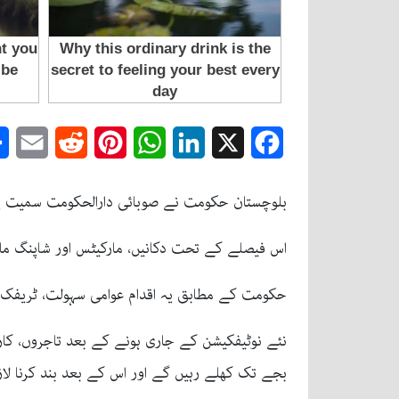
mail
Reddit
Pinterest
WhatsApp
LinkedIn
Facebook
X
بلوچستان حکومت نے صوبائی دارالحکومت سمیت پور
اس فیصلے کے تحت دکانیں، مارکیٹس اور شاپنگ مالز رات 9 بجے بند ہوں گی، جبکہ ریسٹورنٹس اور کیفے رات 11 بجے تک ک
حکومت کے مطابق یہ اقدام عوامی سہولت، ٹریفک کے
بجے تک کھلے رہیں گے اور اس کے بعد بند کرنا لاز