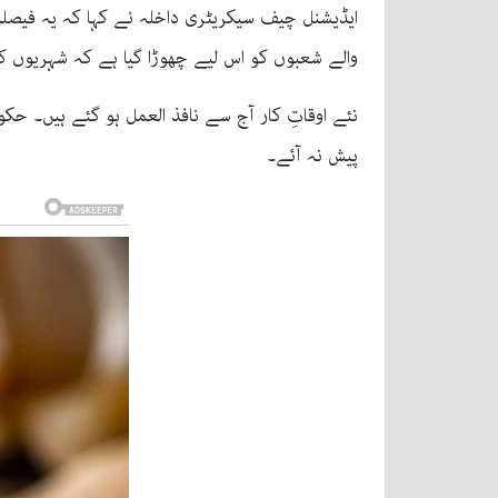
ایڈیشنل چیف سیکریٹری داخلہ نے کہا کہ یہ فیصلہ 
والے شعبوں کو اس لیے چھوڑا گیا ہے کہ شہریوں کو 24 گھنٹے بنیادی ضروریات میسر رہ
نئے اوقاتِ کار آج سے نافذ العمل ہو گئے ہیں۔ حک
پیش نہ آئے۔