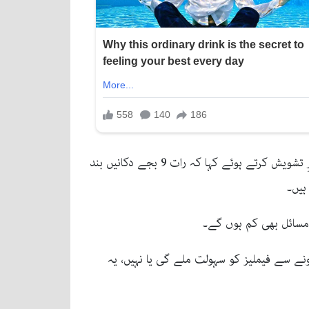
خلاف ورزی کرنے والوں کے خلاف سخت کارروائی کی جائے گی۔کوئٹہ چیمبر آف کامرس کے رہنما نے اس فیصلے پر اظہارِ تشویش کرتے ہوئے کہا کہ رات 9 بجے دکانیں بند
ہیں۔
 مسائل بھی کم ہوں گے۔
ورنٹس کو 11 بجے تک کھلا رکھنے کی اجازت اچھی ہے، لیکن شاپنگ مالز کے 9 بجے بند ہونے سے فیملیز کو سہولت ملے گی یا نہیں، یہ