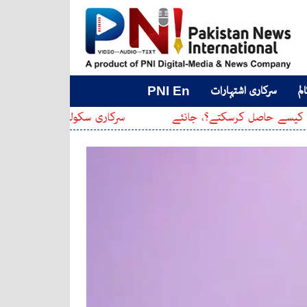
لم
سرکاری اشتہارات
PNI En
کرسکتے؟، جانئے
سرکاری سکولوں کے اوقاتِ کار جاری