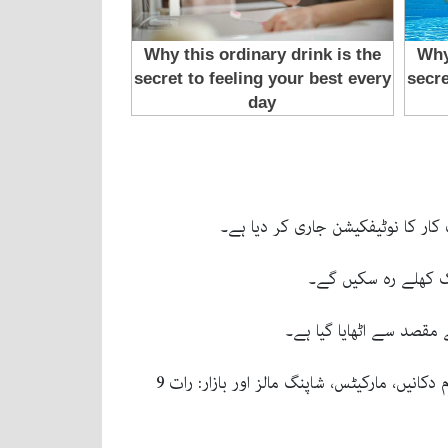
ار کا نوٹیفکیشن جاری کر دیا ہے۔
مقصد سے اٹھایا گیا ہے۔
نئے نوٹیفکیشن کے جاری ہونے کے بعد تاجروں، کاروباری برادری اور عام شہریوں میں مختلف ردعمل سامنے آ رہے ہیں۔عام دکانیں، مارکیٹس، شاپنگ مالز اور بازار: رات 9