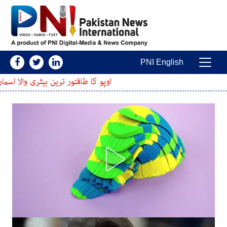
Skip to conten
PNI English
Main Navigatio
اوپو کا طاقتور ترین بیٹری والا اسمارٹ فون پیش، ف