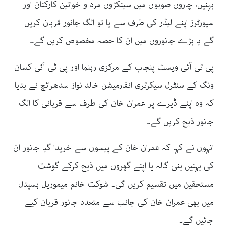
بہنیں، چاروں صوبوں میں سینکڑوں مرد و خواتین کارکنان اور
سپورٹرز اپنے لیڈر کی طرف سے یا تو الگ جانور قربان کریں
گے یا بڑے جانوروں میں ان کا حصہ مخصوص کریں گے۔
پی ٹی آئی ویسٹ پنجاب کے مرکزی رہنما اور پی ٹی آئی کسان
ونگ کے سنٹرل سیکرٹری انفارمیشن خالد نواز سدھرائچ نے بتایا
کہ وہ اپنے ڈیرے پر عمران خان کی طرف سے قربانی کا الگ
جانور ذبح کریں گے۔
انہوں نے کہا کہ عمران خان کے پیسوں سے خریدا گیا جانور ان
کی بہنیں بنی گالہ یا اپنے گھروں میں ذبح کرکے گوشت
مستحقین میں تقسیم کریں گی۔ شوکت خانم میموریل ہسپتال
میں بھی عمران خان کی جانب سے متعدد جانور قربان کیے
جائیں گے۔