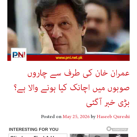
عمران خان کی طرف سے چاروں
صوبوں میں اچانک کیا ہونے والا ہے؟
بڑی خبر آگئی
Posted on
May 25, 2026
by
Haseeb Qureshi