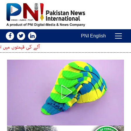
Skip to conten
PNI English
Main Navigatio
آٹے کی قیمتوں میں اضافہ، 20 کلو کا تھیلا مزید کتنا مہنگا ہوگیا؟