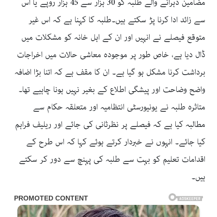
مضامین دہرانے والے طلبہ کو 30 ہزار سے 45 ہزار روپے یا اس
سے زائد ادا کرنا پڑ سکتے ہیں۔طلبہ کا کہنا ہے کہ اس غیر
متوقع فیصلے نے انہیں اور ان کے اہل خانہ کو مشکلات میں
ڈال دیا ہے، خاص طور پر موجودہ معاشی حالات میں اخراجات
برداشت کرنا مشکل ہو گیا ہے۔ ان کا مقف ہے کہ اتنا بڑا اضافہ
واضح وضاحت اور پیشگی اطلاع کے بغیر نہیں ہونا چاہیے تھا۔
متاثرہ طلبہ نے یونیورسٹی انتظامیہ اور متعلقہ حکام سے
مطالبہ کیا ہے کہ فیصلے پر نظرثانی کی جائے اور ریلیف فراہم
کیا جائے۔ انہوں نے خبردار کرتے ہوئے کہا کہ اس طرح کے
اقدامات تعلیم کو بہت سے طلبہ کی پہنچ سے دور کر سکتے
ہیں۔