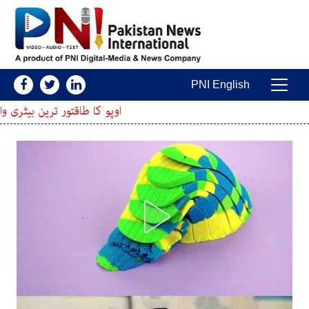
Skip to conten
PNI English
Main Navigatio
اوپو کا طاقتور ترین بیٹری والا اسمارٹ فون پیش