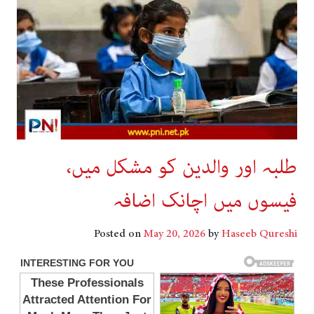
طلبہ اور والدین کو مشکل میں،
فیسوں میں اچانک اضافہ
Posted on
May 20, 2026
by
Haseeb Qureshi