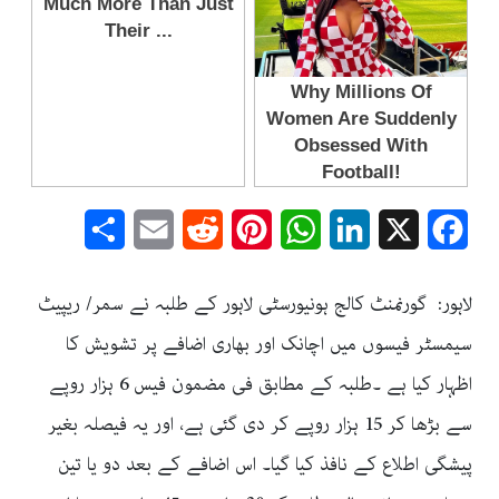
Share
Email
Reddit
Pinterest
WhatsApp
LinkedIn
Facebook
X
لاہور: گورنمنٹ کالج ہونیورسٹی لاہور کے طلبہ نے سمر/ ریپیٹ
سیمسٹر فیسوں میں اچانک اور بھاری اضافے پر تشویش کا
اظہار کیا ہے ۔طلبہ کے مطابق فی مضمون فیس 6 ہزار روپے
سے بڑھا کر 15 ہزار روپے کر دی گئی ہے، اور یہ فیصلہ بغیر
پیشگی اطلاع کے نافذ کیا گیا۔ اس اضافے کے بعد دو یا تین