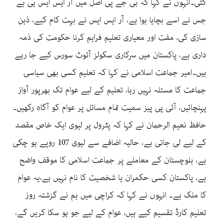
گئی۔انہوں نے کہا کہ بی جے پی اصل میں آر ایس ایس ہی ہے
جس نے اسے بچایا ہوا ہے، آر ایس ایس نے بہت کام کیے، ذہن
سازی کی، مفت اور معیاری تعلیم فراہم کرنا حکومت کی ذمہ
داری ہے، پاکستان میں سرکاری سکولز آئوٹ سورس کیے جا رہے
ہیں۔امیر جماعت اسلامی نے کہا کہ تعلیم کسی بھی سیاسی
جماعت کا مسئلہ نہیں رہا، تعلیم کے لیے عوام تک بھرپور آواز
پہنچائیں، آئی پی پیز سمیت تمام مسائل پر عوام کو آگاہ رکھیں۔
حافظ نعیم الرحمان نے کہا کہ پٹرول پر لیوی ایک خاص مقصد
کے لیے لی جاتی ہے، حالیہ اضافے سے لیوی 107 روپے ہو چکی
ہے، بلوچستان کے معاملے پر جماعت اسلامی کا موقف واضح
ہے، پاکستان کسی حکمران یا شخصیت کا نام نہیں ہے،یہ عوام
کا ملک ہے۔ انہوں نے کہا کہ کراچی میں ہم نے گزشتہ روز
تعلیم کارڈ تقسیم کیے ہیں، عوام کے لیے جو ہو سکا کریں گے،