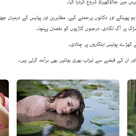
 پر آگ لگادی، درجنوں گاڑیوں کو نقصان پہنچا۔
ے کھڑے پولیس اہلکاروں پر چلادی۔