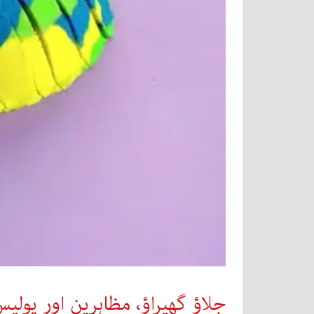
جلاؤ گھیراؤ، مظاہرین اور پولیس میں جھڑپی