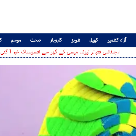
آزاد کشمیر
کھیل
شوبز
کاروبار
صحت
موسم
کا
نی فٹبالر لیونل میسی کے گھر سے افسوسناک خبر آ گئی ، مداح بھی سوگ