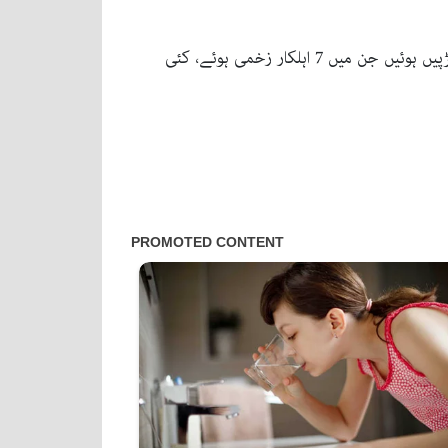
فرانس کے دارلحکومت پیرس میں مظاہرین نے بوتل بم پھینکے اور دکانوں پرحملے کیے، مظاہرین اور پولیس کے درمیان جھڑپیں ہوئیں جن میں 7 اہلکار زخمی ہوئے، کئی