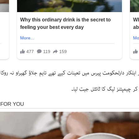
چیمپئنز لیگ کا ٹائٹل جیت لیا۔