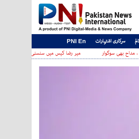
لم
سرکاری اشتہارات
PNI En
وار
میر رضا کیس میں سنسنی خیز موڑ، وکیل کا تہلکہ خیز ا