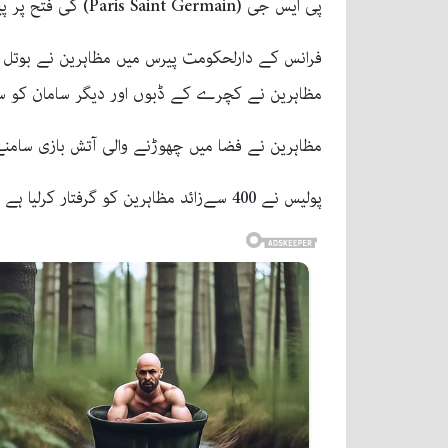
پی ایس جی (Paris Saint Germain) کی فتح پر پیرس میں جلاؤگھیراؤ شروع کردیا گیا۔
مظاہرین نے کچرے کے ڈبوں اور دیگر سامان کو سڑک
مظاہرین نے فضا میں چھوڑنے والی آتش بازی سامن
پولیس نے 400 سےزائد مظاہرین کو گرفتار کرلیا ہے اور ان کے قبضے سے تیزاب بھری بوتلیں بھی برآمد کرلی ہیں۔