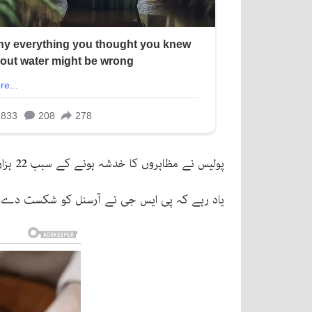
پولیس نے مظاہروں کا خدشہ ہونے کے سبب 22 ہزار اہلکار دارلحکومت پیرس میں تعینات کیے تھے تاہم جلاؤ گھیراو نہ روکا جاسکا۔
یاد رہے کہ پی ایس جی نے آرسنل کو شکست دے کر 