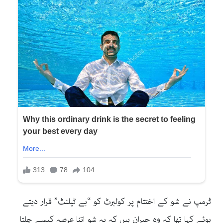
ٹرمپ نے شو کے اختتام پر کولبرٹ کو “بے ٹیلنٹ” قرار دیتے
ہوئے کہا تھا کہ وہ حیران ہیں کہ یہ شو اتنا عرصہ کیسے چلتا