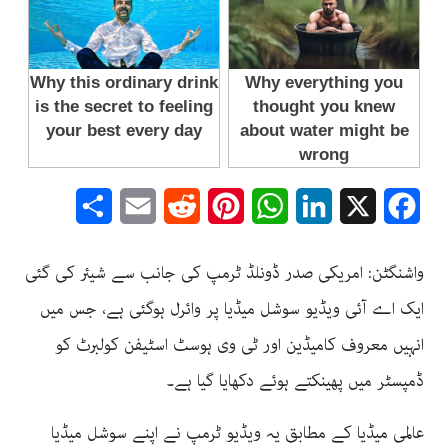
Share
Email
Reddit
Pinterest
WhatsApp
LinkedIn
Facebook
X
واشنگٹن: امریکی صدر ڈونلڈ ٹرمپ کی جانب سے شیئر کی گئی
ایک اے آئی ویڈیو سوشل میڈیا پر وائرل ہوگئی ہے، جس میں
انہیں معروف کامیڈین اور ٹی وی ہوسٹ اسٹیفن کولبرٹ کو
ڈمپسٹر میں پھینکتے ہوئے دکھایا گیا ہے۔
عالمی میڈیا کے مطابق یہ ویڈیو ٹرمپ نے اپنے سوشل میڈیا