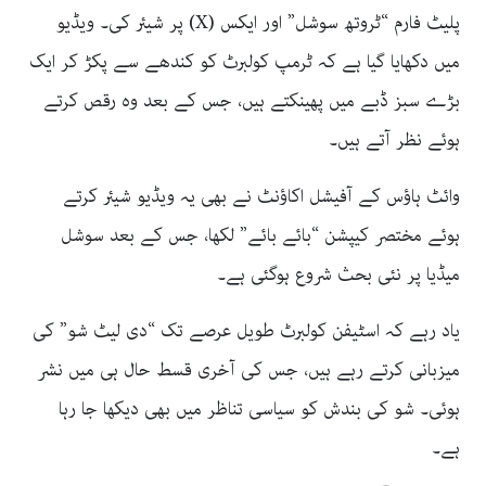
پلیٹ فارم “ٹروتھ سوشل” اور ایکس (X) پر شیئر کی۔ ویڈیو
میں دکھایا گیا ہے کہ ٹرمپ کولبرٹ کو کندھے سے پکڑ کر ایک
بڑے سبز ڈبے میں پھینکتے ہیں، جس کے بعد وہ رقص کرتے
ہوئے نظر آتے ہیں۔
وائٹ ہاؤس کے آفیشل اکاؤنٹ نے بھی یہ ویڈیو شیئر کرتے
ہوئے مختصر کیپشن “بائے بائے” لکھا، جس کے بعد سوشل
میڈیا پر نئی بحث شروع ہوگئی ہے۔
یاد رہے کہ اسٹیفن کولبرٹ طویل عرصے تک “دی لیٹ شو” کی
میزبانی کرتے رہے ہیں، جس کی آخری قسط حال ہی میں نشر
ہوئی۔ شو کی بندش کو سیاسی تناظر میں بھی دیکھا جا رہا
ہے۔