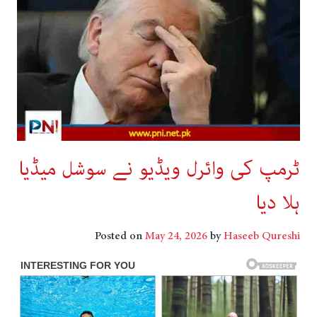
ٹرمپ کی وائرل ویڈیو نے سوشل میڈیا
ہلا دیا
Posted on
May 24, 2026
by
Haseeb Qureshi