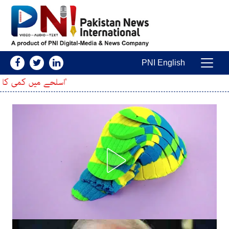
Skip to conten
PNI English
Main Navigatio
'اسلحے میں کمی کا خدشہ'؛ امریکی آرمی چ