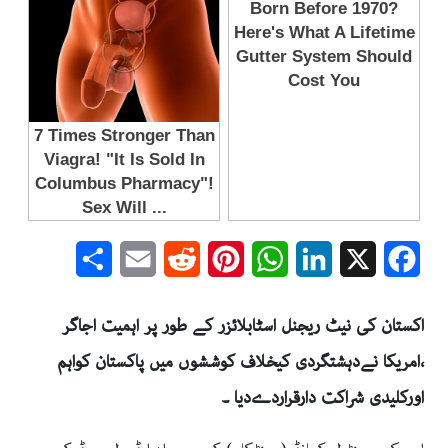
Share
Email
Reddit
Pinterest
WhatsApp
LinkedIn
Facebook
X
اکستان کی نیٹ ریجنل اسٹابلائزر کے طور پر اہمیت اجاگر
،امریکا نےدہشتگردی کیخلاف کوششوں میں پاکستان کواہم
اورکلیدی شراکت دارقراردےدیا ۔