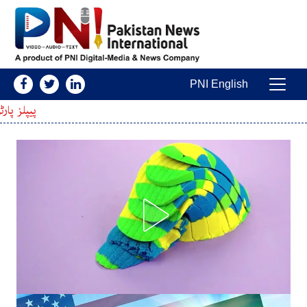
Skip to conten
PNI English
Main Navigatio
پیپلز پارٹی نے ایل اے-27 میں پولنگ ملتوی کرنے کو مبینہ دھاندلی قرار دے دیا، نتائج مسترد، قانونی کارروائی اور احتجاج کی دھمکی