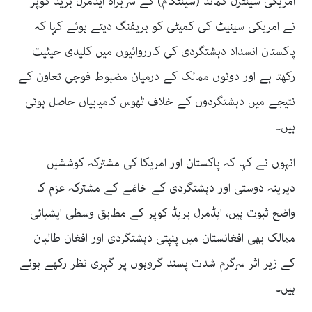
امریکی سینٹرل کمانڈ (سینٹکام) کے سربراہ ایڈمرل بریڈ کوپر
نے امریکی سینیٹ کی کمیٹی کو بریفنگ دیتے ہوئے کہا کہ
پاکستان انسداد دہشتگردی کی کارروائیوں میں کلیدی حیثیت
رکھتا ہے اور دونوں ممالک کے درمیان مضبوط فوجی تعاون کے
نتیجے میں دہشتگردوں کے خلاف ٹھوس کامیابیاں حاصل ہوئی
ہیں۔
انہوں نے کہا کہ پاکستان اور امریکا کی مشترکہ کوششیں
دیرینہ دوستی اور دہشتگردی کے خاتمے کے مشترکہ عزم کا
واضح ثبوت ہیں، ایڈمرل بریڈ کوپر کے مطابق وسطی ایشیائی
ممالک بھی افغانستان میں پنپتی دہشتگردی اور افغان طالبان
کے زیر اثر سرگرم شدت پسند گروہوں پر گہری نظر رکھے ہوئے
ہیں۔