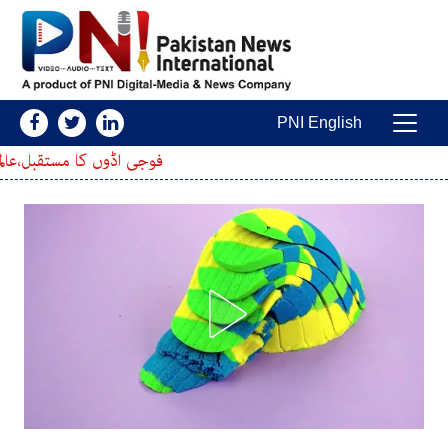
Skip to conten
PNI English
Main Navigatio
فوجی اڈوں کا مستقبل،عالمی سطح پر دو ممالک 