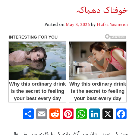
خوفناک دھماکہ
Posted on
May 8, 2026
by
Hafsa Yasmeen
Share
Email
Reddit
Pinterest
WhatsApp
LinkedIn
Facebook
X
چین کے صوبے ہنان میں آتش بازی کی فیکٹری میں ہونے والے