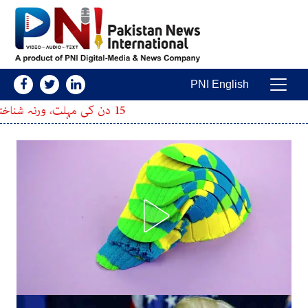
Skip to conten
PNI English
Main Navigatio
15 دن کی مہلت، ورنہ شناختی کارڈ بلاک؛ نادرا نے بڑا اعلان کردیا