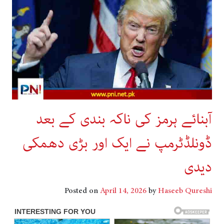
آبنائے ہرمز کی ناکہ بندی کے بعد
ڈونلڈٹرمپ نے ایک اور بڑی دھمکی
دیدی
Posted on
April 14, 2026
by
Haseeb Qureshi