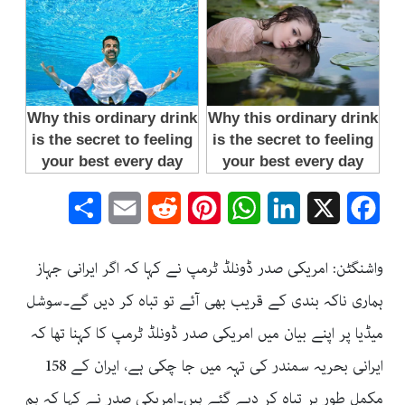
Share
Email
Reddit
Pinterest
WhatsApp
LinkedIn
Facebook
X
واشنگٹن: امریکی صدر ڈونلڈ ٹرمپ نے کہا کہ اگر ایرانی جہاز
ہماری ناکہ بندی کے قریب بھی آئے تو تباہ کر دیں گے۔سوشل
میڈیا پر اپنے بیان میں امریکی صدر ڈونلڈ ٹرمپ کا کہنا تھا کہ
ایرانی بحریہ سمندر کی تہہ میں جا چکی ہے، ایران کے 158
مکمل طور پر تباہ کر دیے گئے ہیں۔امریکی صدر نے کہا کہ ہم