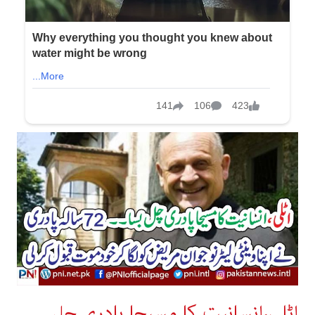
اٹلی،انسانیت کا مسیحا پادری چل