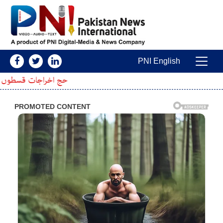
Skip to conten
PNI English
Main Navigatio
حج اخراجات قسطوں میں ؟ نیا طریقہ کار ت