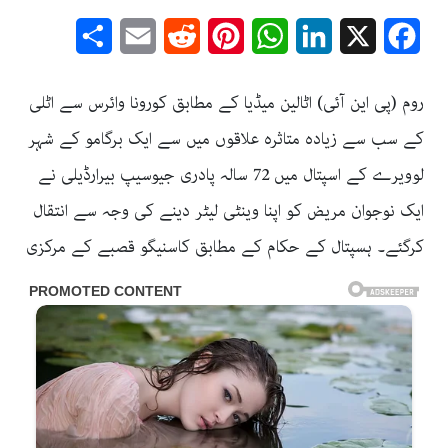
Share
Email
Reddit
Pinterest
WhatsApp
LinkedIn
Facebook
X
روم (پی این آئی) اٹالین میڈیا کے مطابق کورونا وائرس سے اٹلی
کے سب سے زیادہ متاثرہ علاقوں میں سے ایک برگامو کے شہر
لوویرے کے اسپتال میں 72 سالہ پادری جیوسیپ بیرارڈیلی نے
ایک نوجوان مریض کو اپنا وینٹی لیٹر دینے کی وجہ سے انتقال
کرگئے۔ ہسپتال کے حکام کے مطابق کاسنیگو قصبے کے مرکزی