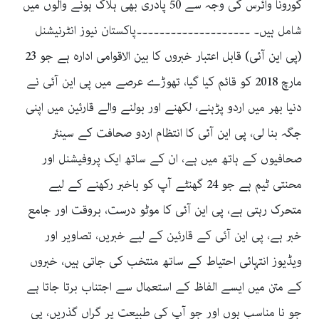
کورونا وائرس کی وجہ سے 50 پادری بھی ہلاک ہونے والوں میں
شامل ہیں۔ ۔۔۔۔۔۔۔۔۔۔۔۔۔۔۔۔۔۔۔۔پاکستان نیوز انٹرنیشنل
(پی این آئی) قابل اعتبار خبروں کا بین الاقوامی ادارہ ہے جو 23
مارچ 2018 کو قائم کیا گیا، تھوڑے عرصے میں پی این آئی نے
دنیا بھر میں اردو پڑہنے، لکھنے اور بولنے والے قارئین میں اپنی
جگہ بنا لی، پی این آئی کا انتظام اردو صحافت کے سینئر
صحافیوں کے ہاتھ میں ہے، ان کے ساتھ ایک پروفیشنل اور
محنتی ٹیم ہے جو 24 گھنٹے آپ کو باخبر رکھنے کے لیے
متحرک رہتی ہے، پی این آئی کا موٹو درست، بروقت اور جامع
خبر ہے، پی این آئی کے قارئین کے لیے خبریں، تصاویر اور
ویڈیوز انتہائی احتیاط کے ساتھ منتخب کی جاتی ہیں، خبروں
کے متن میں ایسے الفاظ کے استعمال سے اجتناب برتا جاتا ہے
جو نا مناسب ہوں اور جو آپ کی طبیعت پر گراں گذریں، پی