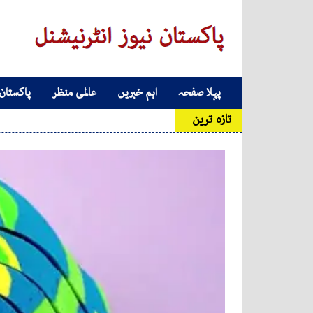
Skip to conten
پہلا صفحہ
اہم خبریں
عالمی منظر
پاکستان
Main Navigatio
تازہ ترین
وائٹ ہا