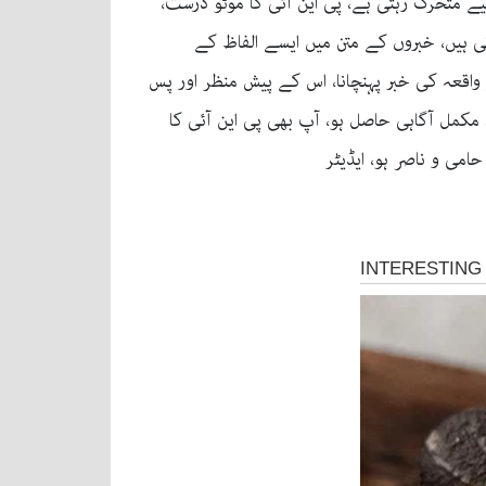
محنتی ٹیم ہے جو 24 گھنٹے آپ کو باخبر رکھنے کے لیے متحرک رہتی ہے، پی این آئی کا موٹو درست،
تی ہیں، خبروں کے متن میں ایسے الفاظ کے
واقعہ کی خبر پہنچانا، اس کے پیش منظر اور پس
 مکمل آگاہی حاصل ہو، آپ بھی پی این آئی کا
امی و ناصر ہو، ایڈیٹر