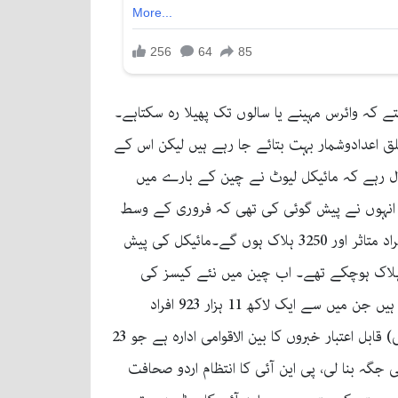
ے کہ وائرس مہینے یا سالوں تک پھیلا رہ سکتاہے۔
لق اعدادوشمار بہت بتائے جا رہے ہیں لیکن اس کے
یال رہے کہ مائیکل لیوٹ نے چین کے بارے میں
 انہوں نے پیش گوئی کی تھی کہ فروری کے وسط
تک چین میں کورونا وائرس کے کیسز کی تعداد میں کمی ہونا شروع ہوجائے گی جبکہ چین میں وائرس سے تقریباً 80 ہزار افراد متاثر اور 3250 ہلاک ہوں گے۔مائیکل کی پیش
 مارچ تک کے اعداد و شمار کے مطابق چین میں 80298 کیسز سامنے آچکے تھے جبکہ 3245 افراد ہلاک ہوچکے تھے۔ اب چین میں نئے کیسز کی
تعداد حیران کن حد تک کم ہوگئی ہے۔خیال رہے کہ کورنا وائرس سے اب تک دنیا کے 4 لاکھ 38 ہزار 717 لوگ متاثر ہوچکے ہیں جن میں سے ایک لاکھ 11 ہزار 923 افراد
صحتیاب ہوچکے ہیں جبکہ 19 ہزار 658 لوگ ہلاک ہوچکے ہیں۔ ۔۔۔۔۔۔۔۔۔۔۔۔۔۔۔۔۔۔۔۔پاکستان نیوز انٹرنیشنل (پی این آئی) قابل اعتبار خبروں کا بین الاقوامی ادارہ ہے جو 23
اپنی جگہ بنا لی، پی این آئی کا انتظام اردو صحافت