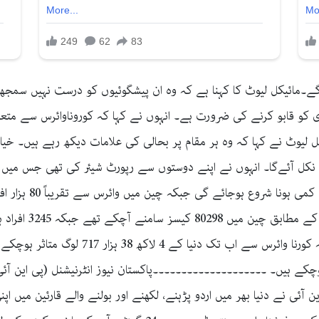
گے۔مائیکل لیوٹ کا کہنا ہے کہ وہ ان پیشگوئیوں کو درست نہیں سمجھت
فری کو قابو کرنے کی ضرورت ہے۔ انہوں نے کہا کہ کوروناوائرس سے متع
ل لیوٹ نے کہا کہ وہ ہر مقام پر بحالی کی علامات دیکھ رہے ہیں۔ خ
نکل آئےگا۔ انہوں نے اپنے دوستوں سے رپورٹ شیئر کی تھی جس میں
گوئی سے قریب تک 16
 پی این آئی نے دنیا بھر میں اردو پڑہنے، لکھنے اور بولنے والے قارئین میں 