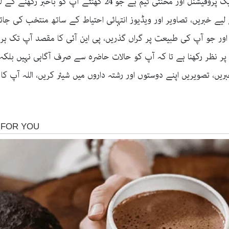
کے سینئر صحافیوں کے ہاتھ میں ہے، ان کے ساتھ ایک پروفیشنل اور 
 لیے خبریں، تصاویر اور ویڈیوز انتہائی احتیاط کے ساتھ منتخب کی جا
 اور جو آپ کی طبیعت پر گراں گذریں، پی این آئی کا مقصد آپ تک ہر 
 پر نظر رکھنا ہے تا کہ آپ کو حالات حاضرہ سے صرف آگاہی نہیں بلکہ
یں، تصویریں اپنے دوستوں اور رشتہ داروں میں شیئر کریں، اللہ آپ کا ح