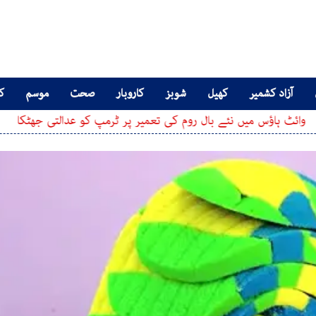
آزاد کشمیر
کھیل
شوبز
کاروبار
صحت
موسم
کا
ؤس میں نئے بال روم کی تعمیر پر ٹرمپ کو عدالتی جھٹکا
مکہ