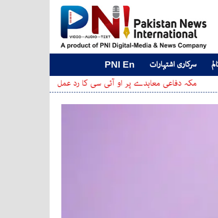
لم
سرکاری اشتہارات
PNI En
 دفاعی معاہدے پر او آئی سی کا رد عمل
وائٹ ہاؤس میں نئ