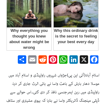
Share
Email
Reddit
Pinterest
WhatsApp
LinkedIn
Facebook
X
اسلام آباد(آئی این پی)جڑواں شہروں راولپنڈی و اسلام آباد میں
موسلا دھار بارش کے باعث واسا نے ہائی الرٹ جاری کر دیا،
راولپنڈی میں رین ایمرجنسی نافذ کر دی گئی۔اس حوالے سے
ڈپٹی مینجنگ ڈائریکٹر واسا نے بتایا کہ ہیوی مشینری اور سٹاف