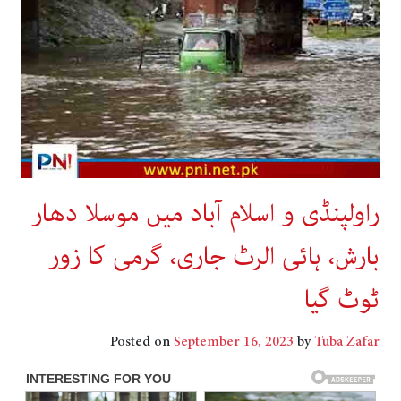
راولپنڈی و اسلام آباد میں موسلا دھار
بارش، ہائی الرٹ جاری، گرمی کا زور
ٹوٹ گیا
Posted on
September 16, 2023
by
Tuba Zafar