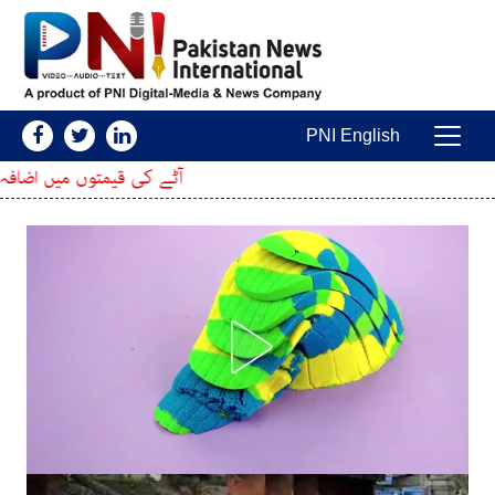
Skip to conten
PNI English
Main Navigatio
آٹے کی قیمتوں میں اضافہ، 20 کلو کا تھیلا مزید کتنا مہنگا ہوگیا؟