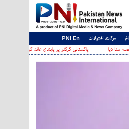
لم
سرکاری اشتہارات
PNI En
پاکستانی کرکٹر پر پابندی عائد کر دی گئی
عدالت نے