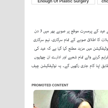
سندھ حکومت نے عید پر 3 دن کی عام تعطیل اور جمعہ کو ‘ورک فرام ہوم’ کا نوٹیفکیشن جاری کر دیا۔ حکومتِ سندھ نے عید کے پرمسرت موقع پر صوبے بھر میں 3 دن
 مئی کو عام تعطیل ہوگی۔ عید کی ان تعطیلات کا اطلاق صوبے کے تمام سرکاری، نیم سرکاری
طابق بلدیاتی کونسلز اور کارپوریشنز میں بھی عید کی 3 چھٹیاں ہوں گی۔ نوٹیفکیشن میں مزید مطلع کیا گیا ہے کہ عید کی
وری خدمات فراہم کرنے والے تمام شعبے اور ادارے ان چھٹیوں
بق اپنا کام جاری رکھیں گے۔ یہ نوٹیفکیشن چیف