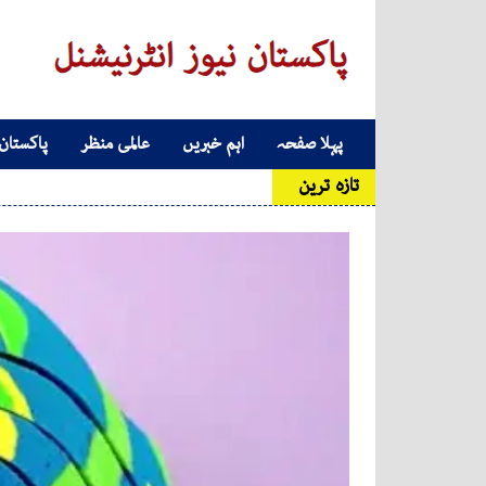
Skip to conten
پہلا صفحہ
اہم خبریں
عالمی منظر
پاکستان
Main Navigatio
تازہ ترین
عدالت ن