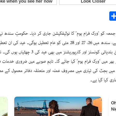
Share
E
کی عام تعطیل کا باقاعدہ نوٹیفکیشن جاری کر دیا ہے، سندھ میں 26، 27 اور 28
اور خود مختار اداروں پر ہوگا۔ نوٹیفکیشن کے م
عد یعنی جمعہ 29 مئی کو صوبے بھر میں ‘ورک فرام ہوم’ کیا جائے گا۔ تاہم صوبے میں ضر
میں بجٹ کی تیاری میں مصروف عملہ اور متعلقہ دفاتر معمول کے مطا
ی کیا گیا ہے۔