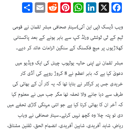
Share
Email
Reddit
Pinterest
WhatsApp
LinkedIn
Facebook
X
ویب ڈیسک (پی این آئی)سینئر صحافی مبشر لقمان نے قومی
ٹیم کے ٹی ٹوئنٹی ورلڈ کپ سے باہر ہونے کے بعد پاکستانی
کھلاڑیوں پر میچ فکسنگ کے سنگین الزامات عائد کر دیے۔
مبشر لقمان نے اپنی حالیہ یوٹیوب چینل کی ایک ویڈیو میں
دعویٰ کیا ہے کہ بابر اعظم نے 8 کروڑ روپے کی آڈی کار
خریدی جس پر کرکٹر نے بتایا تھا کہ یہ کار اُن کے بھائی کی
طرف سے دیا جانے والا تحفہ تھا مگر جب میں نے معلوم کیا
کہ آخر ان کا بھائی کرتا کیا ہے جو اتنی مہنگی گاڑی تحفے میں
دی تو پتہ چلا وہ کچھ نہیں کرتے۔سینئر صحافی نے وہاب
ریاض، شاہد آفریدی، شاہین آفریدی، انضمام الحق، ثقلین مشتاق،