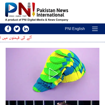
Skip to conten
PNI English
Main Navigatio
آٹے کی قیمتوں میں اضافہ، 20 کلو کا تھیلا مزید کتنا مہنگا ہوگیا؟