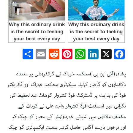
Share
Email
Reddit
Pinterest
WhatsApp
LinkedIn
Facebook
X
پشاور(آئی این پی )محکمہ خوراک نے گرانفروشی پر متعدد
دکانداروں کو گرفتار کرلیا۔ سیکرٹری محکمہ خوراک اور ڈائریکٹر
فوڈ کی ہدایت پر ڈسٹرکٹ فوڈ کنٹرولر کوھاٹ عبدالحفیظ کی
نگرانی میں اسسٹنٹ فوڈ کنٹرولر واجد علی نے کوہاٹ کے
مختلف علاقوں میں اشیائے خوردونوش کے معیار کو چیک کیا
اور نرخوں بارے آگاہی حاصل کرنے سمیت ایکسپائری کو چیک