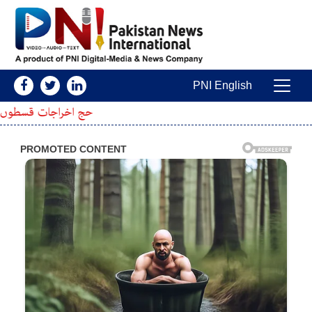
Skip to conten
PNI English
Main Navigatio
حج اخراجات قسطوں میں ؟ نیا طریقہ کار ت