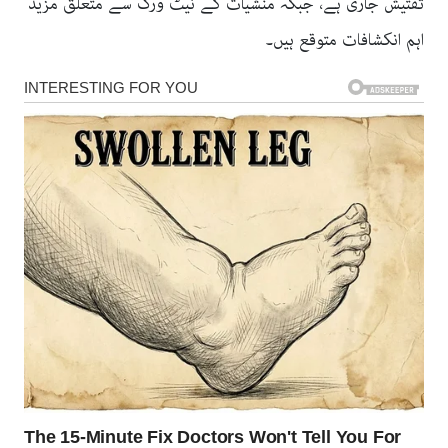
تفتیش جاری ہے، جبکہ منشیات کے نیٹ ورک سے متعلق مزید
اہم انکشافات متوقع ہیں۔