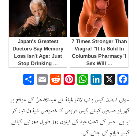
Share
Email
Reddit
Pinterest
WhatsApp
LinkedIn
Facebook
X
سوئی ناردرن گیس پائپ لائنز لمیٹڈ نے عیدالاضحیٰ کے موقع پر
گھریلو صارفین کیلئے گیس فراہمی کا خصوصی شیڈول تیار کر
لیا ہے، جس کے تحت عید کے تینوں روز طویل دورانیے کیلئے
گیس فراہم کی جائے گی۔