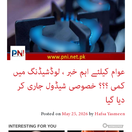
عوام کیلئے اہم خبر ، لوڈشیڈنگ میں
کمی ؟؟؟ خصوصی شیڈول جاری کر
دیا گیا
Posted on
May 25, 2026
by
Hafsa Yasmeen