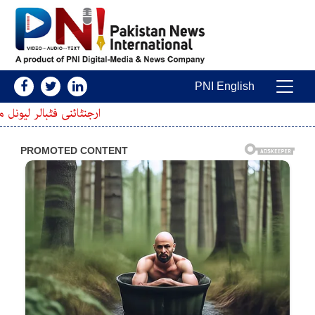
Skip to conten
PNI English
Main Navigatio
ارجنٹائنی فٹبالر لیونل میسی کے گھر سے 