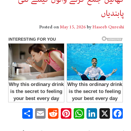
پابندیاں
Posted on
May 15, 2026
by
Haseeb Qureshi
Share
Email
Reddit
Pinterest
WhatsApp
LinkedIn
Facebook
X