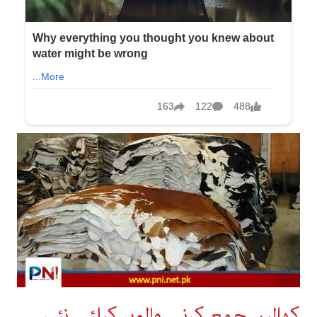
کھالیں جمع کرنے والوں کیلئے نئی