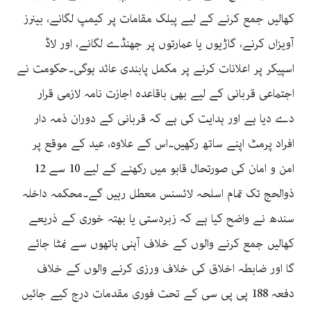
کھالیں جمع کرنے کے لیے پبلک مقامات پر کیمپ لگانے، بینرز
آویزاں کرنے، گاڑیوں یا عمارتوں پر جھنڈے لگانے، اور لاڈ
اسپیکر پر اعلانات کرنے پر مکمل پابندی عائد ہوگی۔حکومت نے
اجتماعی قربانی کے لیے بھی باقاعدہ اجازت نامہ لازمی قرار
دے دیا ہے اور ہدایت کی ہے کہ قربانی کے دوران ذمہ دار
افراد پرمٹ اپنے ساتھ رکھیں۔اس کے علاوہ، عید کے موقع پر
امن و امان کی صورتحال قابو میں رکھنے کے لیے 10 سے 12
ذوالحج تک تمام اسلحہ لائسنس معطل رہیں گے۔محکمہ داخلہ
سندھ نے واضح کیا ہے کہ زبردستی یا بھتہ خوری کے ذریعے
کھالیں جمع کرنے والوں کے خلاف آہنی ہاتھوں سے نمٹا جائے
گا اور ضابطہ اخلاق کی خلاف ورزی کرنے والوں کے خلاف
دفعہ 188 پی پی سی کے تحت فوری مقدمات درج کیے جائیں