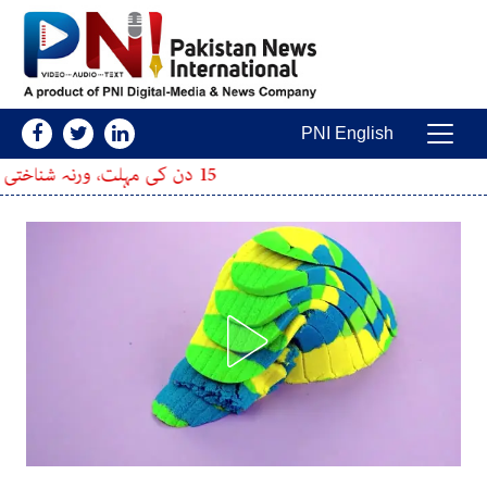
Skip to conten
PNI English
Main Navigatio
15 دن کی مہلت، ورنہ شناختی کارڈ بلاک؛ نادرا نے بڑا اعلان کردیا