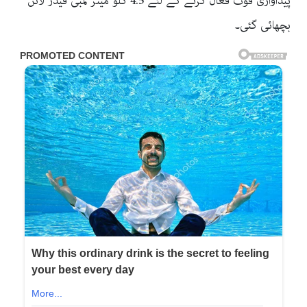
پیداواری قوت فعال کرنے کے لئے 4.5 کلو میٹر لمبی فیڈر لائن
بچھائی گئی۔