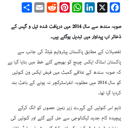
Share
Email
Reddit
Pinterest
WhatsApp
LinkedIn
Facebook
X
صوبہ سندھ سے سال 2014 میں دریافت شدہ تیل و گیس کے
ذخائر اب پیداوار میں تبدیل ہوگئے ہیں۔
تفصیلات کے مطابق پاکستان پیٹرولیم لمیٹڈ کی جانب سے
پاکستان اسٹاک ایکس چینج کو بھیجے گئے خط میں بتایا گیا ہے
کہ صوبہ سندھ کے علاقے گمبٹ میں فیض ایکس ون کنوئیں
کو سال 2014 میں مطلوبہ انفراسٹرکچر نہ ہونے کے باعث بند
کردیا گیا تھا۔
تاہم اس کنوئیں کے گہرے زیر زمین حصوں کو الگ کرکے
پیچیدہ کام جدید ٹیکنالوجی سے حل کیے گئے اور کنوئیں کی