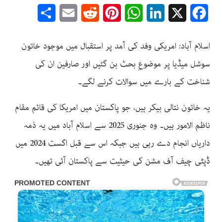
Share
Email
Reddit
Pinterest
WhatsApp
LinkedIn
Facebook
X
اسلام آباد: امریکی وفد کی آمد پر استقبال میں موجود خاتون
سوشل میڈیا پر موضوعِ بحث بن گئیں اور صارفین ان کی
شناخت کے بارے میں سوالات کرنے لگے۔
یہ خاتون نتالی بیکر ہیں، جو پاکستان میں امریکا کی قائم مقام
ناظم الامور ہیں۔ وہ جنوری 2025 سے اسلام آباد میں یہ ذمہ
داریاں انجام دے رہی ہیں جبکہ اس سے قبل اگست 2024 میں
ڈپٹی چیف آف مشن کی حیثیت سے پاکستان آئی تھیں۔