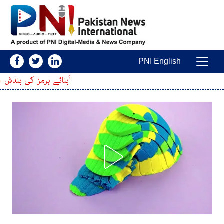
Skip to conten
PNI English
Main Navigatio
آبنائے ہرمز کی بندش ختم کرنے کا فیصلہ؟