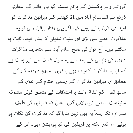
کروانے والے پاکستان کے پرائم منسٹر کو ہی جائے گا۔ سفارتی
ذرائع نے الساسلام آباد میں 21 گھنٹے کے میراتھن مذاکرات کو
امید کی کرن بتاتے ہوئے کہا، اگر یہی رفتار برقرار رہی تو یہ
مذاکرات خطے میں بڑی اور مثبت تبدیلی کا پیش خیمہ ثابت ہو
سکتے ہیں۔ آج اتوار کی صبح اسلام آباد سے متحارب مذاکرات
کاروں کی واپسی کے بعد سے یہ سوال شدت سے زیر بحث ہے
کہ آیا یہ مذاکرات کامیاب رہے یا نہیں۔ مروج طریقہ کار کے
مطابق ان میراتھن مذاکرات کے رسمی اختتام کے اعلان کے
ساتھ کم از کم اتفاق راے یا اختلافات کے متعلق کوئی مشترکہ
سٹیٹمنٹ سامنے نہیں لائی گئی۔ حتیٰ کہ فریقین کی طرف
سے اب تک رسماً یہ بھی نہیں بتایا گیا کہ مذاکرات کن نکات پر
ہوئے اور کس نکتہ پر فریقین کی کیا پوزیشن رہی۔ اس کے