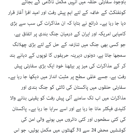
باوجود سفارتی حلقہ میں انہیں مکمل ناکامی کے بجائے
کونفلکٹ کے خاتمہ کے لئے اہم پیش رفت اور امید افزا آغاز قرار
دیا جا رہا ہے۔ ذرائع نے بتایا کہ ان مذاکرات کی سب سے بڑی
کامیابی امریکہ اور ایران کے درمیان جنگ بندی پر اتفاق ہے،
جو کسی بھی جنگ میں تنازعہ کے حل کے لئے بڑی چھلانگ
سمجھا جاتا ہے، دونوں دیرینہ حریفوں کا توپوں کے دہانے بند
کر کے مذاکرات کی میز پر بیٹھنا خود ایک بڑی سفارتی پیش
رفت ہے، جسے عالمی سطح پر مثبت انداز میں دیکھا جا رہا ہے۔
سفارتی حلقوں میں پاکستان کی ثالثی کو جنگ بندی اور
مذاکرات میں اب تک سامنے آئی پیش رفت کو یقینی بنانے والا
کلیدی فیکٹر مانا جا رہا ہے اور اسے سراہا جا رہا ہے۔ پاکستان
کی کئی سطحوں اور کئی دائروں میں ہونے والی امن کی
کوششیں محض 24 سے 31 گھنٹوں میں مکمل ہوئیں، جو اس