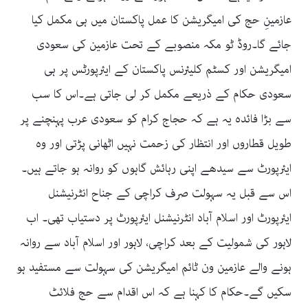
عازمینِ حج کی امیگریشن کا عمل پاکستان میں ہی مکمل کیا
جائے گا۔روڈ ٹو مکہ منصوبے کے تحت عازمین کی سعودی
امیگریشن اور کسٹم کلیئرنس پاکستان کے ایئرپورٹس پر ہی
سعودی حکام کے ذریعے مکمل کر لی جاتی ہے۔اس کا سب
سے بڑا فائدہ یہ ہے کہ حجاج کرام کو سعودی عرب پہنچنے پر
طویل قطاروں اور انتظار کی زحمت نہیں اٹھانی پڑتی اور وہ
ایئرپورٹ سے سیدھے اپنی رہائش گاہوں کو روانہ ہو جاتے ہیں۔
اس سے قبل یہ سہولت صرف کراچی کے جناح انٹرنیشنل
ایئرپورٹ اور اسلام آباد انٹرنیشنل ایئرپورٹ پر دستیاب تھی۔ اب
لاہور کی شمولیت کے بعد کراچی، لاہور اور اسلام آباد سے روانہ
ہونے والے عازمین ون ٹائم امیگریشن کی سہولت سے مستفید ہو
سکیں گے۔حکام کا کہنا ہے کہ اس اقدام سے حج فلائٹ