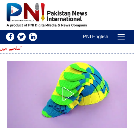
Skip to conten
PNI English
Main Navigatio
'اسلحے میں کمی کا خدشہ'؛ امریکی