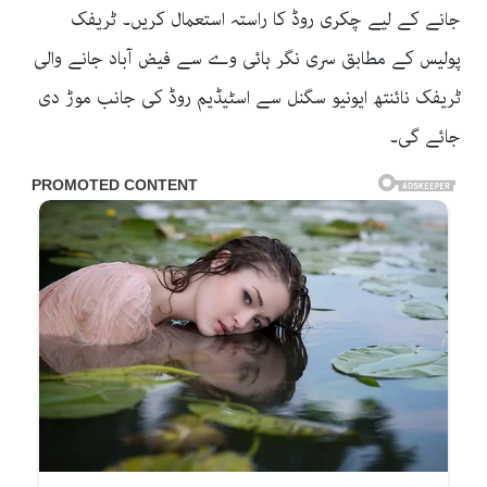
جانے کے لیے چکری روڈ کا راستہ استعمال کریں۔ ٹریفک
پولیس کے مطابق سری نگر ہائی وے سے فیض آباد جانے والی
ٹریفک نائنتھ ایونیو سگنل سے اسٹیڈیم روڈ کی جانب موڑ دی
جائے گی۔