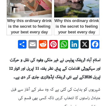
Share
Email
Reddit
Pinterest
WhatsApp
LinkedIn
Facebook
X
اسلام آباد ٹریفک پولیس نے غیر ملکی وفود کی نقل و حرکت
اور
سیکیورٹی اقدامات
کے پیشِ نظر ہفتہ 11 اپریل اور اتوار 12
اپریل 2026
کے لیے نئی ٹریفک ایڈوائزری جاری کر دی ہے۔
شہریوں کو ہدایت کی گئی ہے کہ وہ سفر کے آغاز سے قبل
متبادل راستوں کا انتخاب کریں تاکہ کسی بھی قسم کی