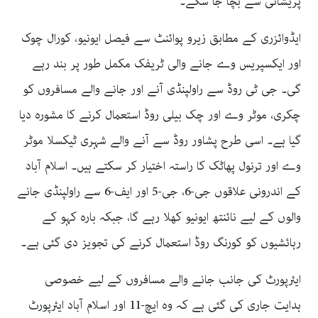
پریشانی سے بچا جا سکے۔
ایڈوائزری کے مطابق زیرو پوائنٹ سے فیصل ایونیو، کورال چوک
اور ایکسپریس وے جانے والی ٹریفک مکمل طور پر بند رہے
گی۔ جی ٹی روڈ سے راولپنڈی آنے اور جانے والے مسافروں کو
چکری، موٹر وے اور چک بیلی روڈ استعمال کرنے کا مشورہ دیا
گیا ہے۔ اسی طرح پشاور روڈ سے آنے والے شہری ٹیکسلا موٹر
وے اور ترنول پھاٹک کا راستہ اختیار کر سکتے ہیں۔ اسلام آباد
کے اندرونی علاقوں جی-6، جی-5 اور ایف-6 سے راولپنڈی جانے
والوں کے لیے نائنتھ ایونیو کھلا رہے گا، جبکہ بارہ کہو کے
رہائشیوں کو کورنگ روڈ استعمال کرنے کی تجویز دی گئی ہے۔
ایئرپورٹ کی جانب جانے والے مسافروں کے لیے خصوصی
ہدایت جاری کی گئی ہے کہ وہ ایچ-11 اور اسلام آباد ایئرپورٹ