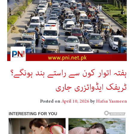
ہفتہ اتوار کون سے راستے بند ہونگے؟
ٹریفک ایڈوائزری جاری
Posted on
April 10, 2026
by
Hafsa Yasmeen