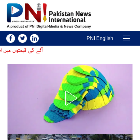
Skip to conten
PNI English
Main Navigatio
آٹے کی قیمتوں میں اضافہ، 20 کلو کا تھیلا مزید کتنا مہنگا ہوگیا؟