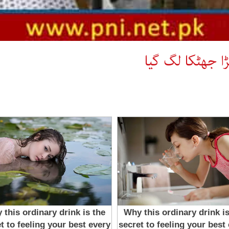
ا جھٹکا لگ گیا