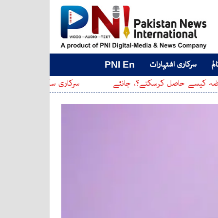
لم
سرکاری اشتہارات
PNI En
صل کرسکتے؟، جانئے
سرکاری سکولوں کے اوقاتِ کار جاری