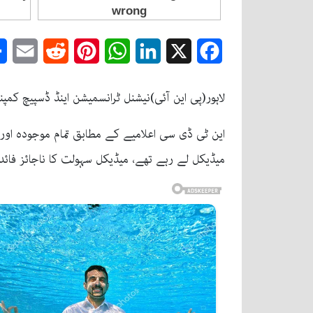
mail
Reddit
Pinterest
WhatsApp
LinkedIn
Facebook
X
لاہور(پی این آئی)نیشنل ٹرانسمیشن اینڈ ڈسپیچ ک
این ٹی ڈی سی اعلامیے کے مطابق تمام موجودہ اور
میڈیکل لے رہے تھے، میڈیکل سہولت کا ناجائز فائدہ 