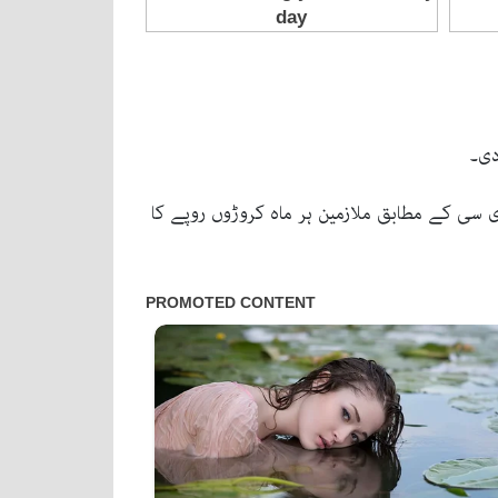
دی۔
ی سی کے مطابق ملازمین ہر ماہ کروڑوں روپے کا