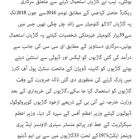
ہوگئی۔ نیب نے گاڑیاں استعمال کرنے سے متعلق سرکاری
ریکارڈ حاصل کیاجس کے مطابق نومبر 2016سے جون 2018تک
یہ گاڑیاں 7لاکھ کلومیٹر سے زائد چل چکی تھیں جس میں
سے39ہزار کلومیٹر غیرملکی شخصیات کیلئے یہ گاڑیاں استعمال
ہوئیں۔سرکاری دستاویز کے مطابق ای سی سی کی جانب سے
درآمد کی گئی گاڑیوں کو ٹیکس اور ڈیوٹی سے استثنیٰ دیتے
ہوئے گاڑیوں کو کابینہ ڈویژن کے ماتحت سنٹرل پول آف کارز
میں پارک کرنے کی منظوری دی گئی تاکہ ضرورت کے وقت
گاڑیوں کو استعمال کیا جا سکے۔گاڑیوں کی خریداری کے بعد
وزارت خارجہ نے آئی بی کے ذریعے ازخود گاڑیوں کوپروٹوکول
ڈیوٹیوں کیلئے وزیر اعظم آفس کے سپرد کر دیا۔ وزیر اعظم
سیکرٹریٹ کے خط اور پرائم منسٹر سیلری الاونسز اینڈ پری
ویلجز ایکٹ1975کے تحت 33گاڑیوں میں سے بی ایم ڈبلیو