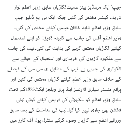
جیپ‘ ایک مرسڈیز بینز سمیت3گاڑیاں سابق وزیر اعظم نواز
شریف کیلئے مختص کی گئیں جبکہ ایک بی ایم ڈبلیو جیپ
سابق وزیر اعظم شاہد خاقان عباسی کیلئے مختص کی گئی۔
وزیر اعظم آفس کی جانب سے کابینہ ڈویژن کو اپنے استعمال
کیلئے 3گاڑیاں مختص کرنے کی ہدایت کی گئی۔نیب کی جانب
سے مذکورہ گاڑیوں کی خریداری اور استعمال کے حوالے سے
انکوائری کی جارہی ہے۔نیب کے مطابق ای سی سی کے فیصلے
کے خلاف سابق وزیر اعظم کیلئے گاڑیاں مختص کی گئیں اور
پرائم منسٹر سیلری الاونسز اینڈ پری ویلجز ایکٹ1975کے تحت
سابق وزیر اعظم کو سکیورٹی کی فراہمی کیلئے کوئی نوٹی
فکشن بھی جاری نہیں کیا گیا۔نیب کی مداخلت کے بعد سابق
وزرائے اعظم سے گاڑیاں وصول کرکے سنٹرل پول آف کارز میں