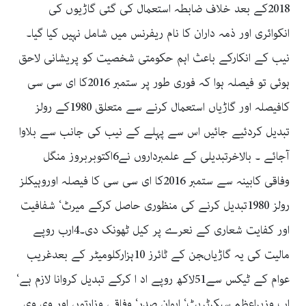
2018کے بعد خلاف ضابطہ استعمال کی گئی گاڑیوں کی
انکوائری اور ذمہ داران کا نام ریفرنس میں شامل نہیں کیا گیا۔
نیب کے انکارکے باعث اہم حکومتی شخصیت کو پریشانی لاحق
ہوئی تو فیصلہ ہوا کہ فوری طور پر ستمبر 2016کا ای سی سی
کافیصلہ اور گاڑیاں استعمال کرنے سے متعلق 1980کے رولز
تبدیل کردئیے جائیں اس سے پہلے کے نیب کی جانب سے بلاوا
آجائے ۔ بالاخرتبدیلی کے علمبرداروں نے6اکتوبربروز منگل
وفاقی کابینہ سے ستمبر 2016کا ای سی سی کا فیصلہ اوروہیکلز
رولز 1980تبدیل کرنے کی منظوری حاصل کرکے میرٹ‘ شفافیت
اور کفایت شعاری کے نعرے پر کیل ٹھونک دی۔4ارب روپے
مالیت کی یہ گاڑیاںجن کے ٹائرز 10ہزارکلومیٹر کے بعدغریب
عوام کے ٹیکس سے51لاکھ روپے اد ا کرکے تبدیل کروانا لازم ہے‘
اب وزیراعظم سیکرٹریٹ‘ ایوان صدر‘ وفاقی وزارتوں اور وی وی