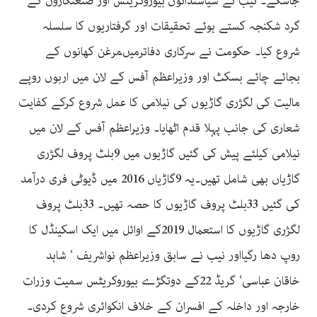
جاسکے۔ نیب نے سیاستدانوں‘بیوروکریٹس اور صنعتکاروں کے
گرد شکنجہ کستے ہوئے تحقیقات اور گرفتاریوں کا سلسلہ
شروع کیا۔ حکومت نے سرکاری دفاترمیںمرغن کھانوں کے
بجائے چائے بسکٹ اور وزیراعظم آفس کے لان میں اربوں روپے
مالیت کی لگژری گاڑیوں کی نیلامی کا عمل شروع کرکے کفایت
شعاری کی جانب پہلا قدم اٹھایا۔ وزیراعظم آفس کے لان میں
نیلامی کیلئے پیش کی گئیں گاڑیوں میں 9بلٹ پروف لگژری
گاڑیاں بھی شامل تھیں۔یہ 9گاڑیاں 2016 میں ڈیوٹی فری درآمد
کی گئیں 33بلٹ پروف گاڑیوں کا حصہ تھیں۔ 33بلٹ پروف
لگژری گاڑیوں کا استعمال 2019کے اوائل میں ایک اسکینڈل کا
روپ دھا رگیااور نیب نے سابق وزیراعظم نواشریف ‘ شاہد
خاقان عباسی‘ گریڈ 22کے دوتگڑے بیوروکریٹس سمیت وزرات
خارجہ اور داخلہ کے افسران کے خلاف انکوائری شروع کردی۔