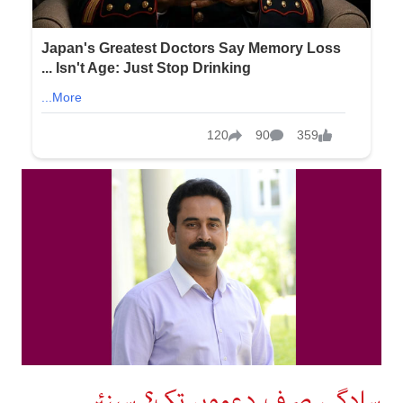
سادگی صرف دعووں تک؟ سینئر