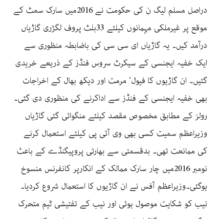
دراصل مسلم لیگ ن کی حکومت نے 2016میں سارک سمٹ کے
موقع پر غیرملکی مہمانوں کیلئے 33بلٹ پروف لگژری گاڑیاں
درآمد کیں۔ یہ گاڑیاں ای سی سی کی باضابطہ منظوری سے
ایک خفیہ ایجنسی کے سیکرٹ سروس فنڈز کے ذریعے خریدی
گئیں۔ ان گاڑیوں کا فیول‘ مرمت اور دیکھ بھال کے اخراجات
بھی خفیہ ایجنسی کے فنڈز سے اداکرنے کی منظوری دی گئی۔
رولز کے مطابق مخصوص مقصد کیلئے منگوائی گئی گاڑیاں
وزیراعظم سمیت کسی بھی وی آئی پی کیلئے استعمال کرنے
کی ممانعت تھی۔ بدقسمتی سے بھارتی پروپیگنڈے کے باعث
نومبر 2016میں چار سارک ممالک کے انکارپر کانفرنس منسوخ
ہوگئی۔وزیراعظم آفس نے ان گاڑیوں کا استعمال شروع کردیا۔
نیب کو شکایت موصول ہوئی اور نیب کے تفتیشی ٹیم متحرک