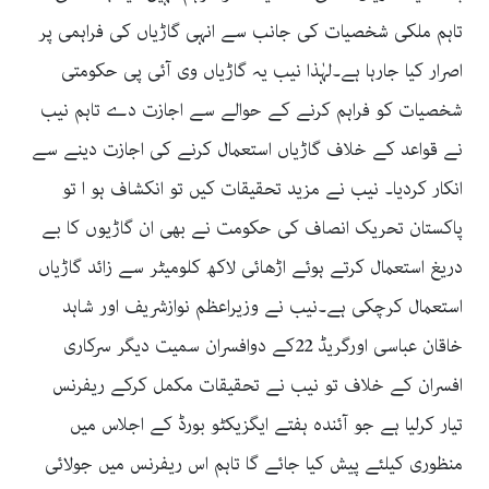
تاہم ملکی شخصیات کی جانب سے انہی گاڑیاں کی فراہمی پر
اصرار کیا جارہا ہے۔لہٰذا نیب یہ گاڑیاں وی آئی پی حکومتی
شخصیات کو فراہم کرنے کے حوالے سے اجازت دے تاہم نیب
نے قواعد کے خلاف گاڑیاں استعمال کرنے کی اجازت دینے سے
انکار کردیا۔ نیب نے مزید تحقیقات کیں تو انکشاف ہو ا تو
پاکستان تحریک انصاف کی حکومت نے بھی ان گاڑیوں کا بے
دریغ استعمال کرتے ہوئے اڑھائی لاکھ کلومیٹر سے زائد گاڑیاں
استعمال کرچکی ہے۔نیب نے وزیراعظم نوازشریف اور شاہد
خاقان عباسی اورگریڈ 22کے دوافسران سمیت دیگر سرکاری
افسران کے خلاف تو نیب نے تحقیقات مکمل کرکے ریفرنس
تیار کرلیا ہے جو آئندہ ہفتے ایگزیکٹو بورڈ کے اجلاس میں
منظوری کیلئے پیش کیا جائے گا تاہم اس ریفرنس میں جولائی