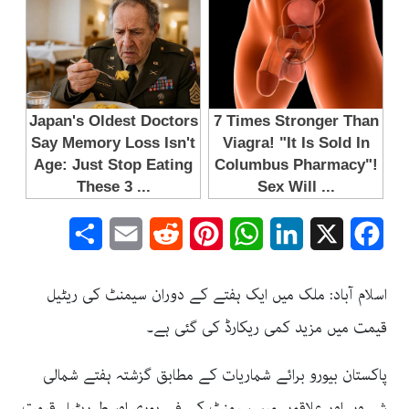
Share
Email
Reddit
Pinterest
WhatsApp
LinkedIn
Facebook
X
اسلام آباد: ملک میں ایک ہفتے کے دوران سیمنٹ کی ریٹیل
قیمت میں مزید کمی ریکارڈ کی گئی ہے۔
پاکستان بیورو برائے شماریات کے مطابق گزشتہ ہفتے شمالی
شہروں اور علاقوں میں سیمنٹ کی فی بوری اوسط ریٹیل قیمت