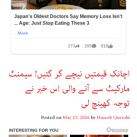
اچانک قیمتیں نیچے گر گئیں! سیمنٹ
مارکیٹ سے آنے والی اس خبر نے
توجہ کھینچ لی
Posted on
May 25, 2026
by
Haseeb Qureshi