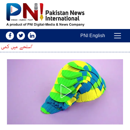
Skip to conten
PNI English
Main Navigatio
'اسلحے میں کمی کا خدشہ'؛ امریکی آرمی