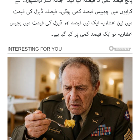
پانچ فیصد کمی کا فیصلہ کیا گیا۔ جبکہ گڈز ٹرانسپورٹ کے
کرایوں میں چھبیس فیصد کمی ہوگی۔ فیصلہ ڈیزل کی قیمت
میں تین اعشاریہ ایک تین فیصد اور ڈیزل کی قیمت میں پچیس
اعشاریہ نو ایک فیصد کمی پر کیا گیا ہے۔