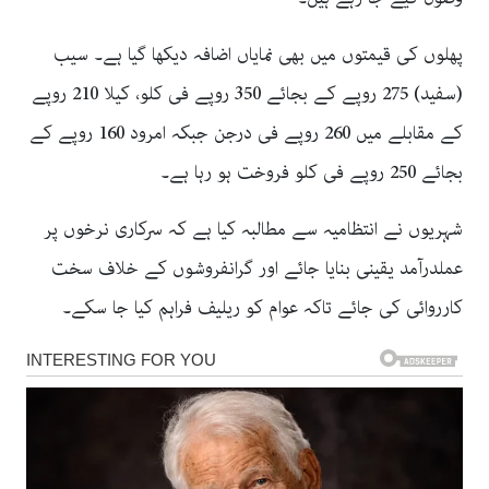
پھلوں کی قیمتوں میں بھی نمایاں اضافہ دیکھا گیا ہے۔ سیب
(سفید) 275 روپے کے بجائے 350 روپے فی کلو، کیلا 210 روپے
کے مقابلے میں 260 روپے فی درجن جبکہ امرود 160 روپے کے
بجائے 250 روپے فی کلو فروخت ہو رہا ہے۔
شہریوں نے انتظامیہ سے مطالبہ کیا ہے کہ سرکاری نرخوں پر
عملدرآمد یقینی بنایا جائے اور گرانفروشوں کے خلاف سخت
کارروائی کی جائے تاکہ عوام کو ریلیف فراہم کیا جا سکے۔